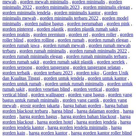
mewah
,
gorden mewah minimalis
,
gorden minimalis
,
gorden
minimalis 2022
,
gorden minimalis 2023
,
gorden minimalis elegan
,
gorden minimalis jendela
,
gorden minimalis kantor
,
gorden
minimalis mewah
,
gorden minimalis terbaru 2022
,
gorden model
minimalis
,
gorden paling bagus
,
gorden perumahan
,
gorden pink
,
gorden pinterest
,
gorden plastik
,
gorden plastik rumah sakit
,
gorden praktis
,
gorden premium
,
gorden rel
,
gorden roller
,
gorden
roller blind
,
gorden rolling
,
gorden rumah
,
gorden rumah elegan
,
gorden rumah jawa
,
gorden rumah mewah
,
gorden rumah mewah
terbaru
,
gorden rumah minimalis
,
gorden rumah minimalis 2022
,
gorden rumah minimalis elegan
,
gorden rumah minimalis terbaru
,
gorden rumah sakit
,
gorden rumah sakit plastik
,
gorden serelek
,
gorden serpong
,
gorden tangerang
,
gorden tangerang selatan
,
gorden terbaik
,
gorden terbaru 2023
,
gorden toko
,
Gorden Unik
dan Kualitas Tinggi
,
gorden untuk jendela
,
gorden untuk kantor
,
gorden untuk rumah
,
gorden untuk rumah minimalis
,
gorden untuk
rumah sakit
,
gorden venetian blind
,
gorden vertical
,
gorden
vertical blind
,
gorden wallpaper
,
gorden yang bagus
,
gorden yang
bagus untuk rumah minimalis
,
gorden yang cantik
,
gorden yang
mewah
,
grosir gorden jakarta
,
harga bahan gorden
,
harga bahan
gorden blackout terbaru
,
harga blind
,
harga dalaman gorden
,
harga
gorden
,
harga gorden bagus
,
harga gorden bahan blackout
,
harga
gorden blackout
,
harga gorden hotel
,
harga gorden jendela
,
harga
gorden jendela kantor
,
harga gorden jendela minimalis
,
harga
gorden kain
,
harga gorden kantor
,
harga gorden kantor roller blind