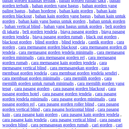
bahan gorden kualitas terbaik
,
bahan gorden rumah sakit
,
bahan
gorden terbaik
,
bahan gorden yang bagus
,
bahan gorden yang
paling bagus
,
bahan hordeng
,
bahan kain gorden
,
bahan kain
gorden blackout
,
bahan kain gorden yang bagus
,
bahan kain untuk
gorden
,
bahan kain yang bagus untuk gorden
,
bahan untuk gorden
,
bahan vertical blind
,
bahan yang bagus untuk gorden
,
beli gorden
di jakarta
,
beli gorden jendela
,
biaya pasang gorden
,
biaya pasang
gorden jendela
,
biaya pasang gorden rumah
,
black out gorden
,
blackout gorden
,
blind gorden
,
blind jendela
,
cantik gorden
,
cara
gorden
,
cara memasang gorden blackout
,
cara memasang gorden di
jendela
,
cara memasang gorden jendela minimalis
,
cara memasang
gorden minimalis
,
cara memasang gorden rel
,
cara memasang
gorden rumah
,
cara memasang kain gorden jendela
,
cara
memasang vertical blind
,
cara memasangkan gorden
,
cara
membuat gorden jendela
,
cara membuat gorden jendela sendiri
,
cara membuat gorden minimalis
,
cara memilih gorden
,
cara
memilih gorden untuk rumah minimalis
,
cara memilih gorden yang
tepat
,
cara pasang gorden
,
cara pasang gorden blackout
,
cara
pasang gorden hotel
,
cara pasang gorden jendela
,
cara pasang
gorden jendela minimalis
,
cara pasang gorden minimalis
,
cara
pasang gorden rel
,
cara pasang gorden roller blind
,
cara pasang
gorden vertical blind
,
cara pasang horizontal blind
,
cara pasang
kain
,
cara pasang kain gorden
,
cara pasang kain gorden jendela
,
cara pasang kain jendela
,
cara pasang vertical blind
,
cara pasang
wooden blind
,
cara pemasangan gorden rumah
,
cari gorden
,
cari