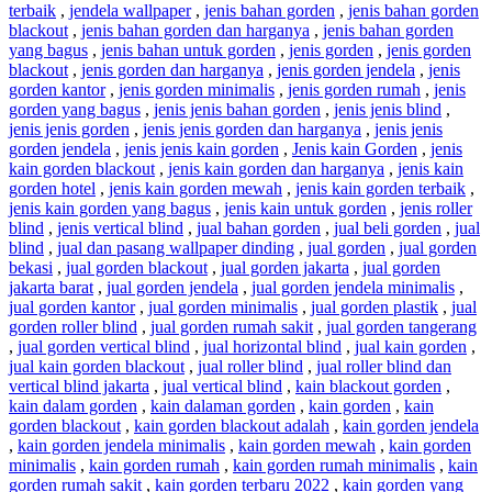
terbaik
,
jendela wallpaper
,
jenis bahan gorden
,
jenis bahan gorden
blackout
,
jenis bahan gorden dan harganya
,
jenis bahan gorden
yang bagus
,
jenis bahan untuk gorden
,
jenis gorden
,
jenis gorden
blackout
,
jenis gorden dan harganya
,
jenis gorden jendela
,
jenis
gorden kantor
,
jenis gorden minimalis
,
jenis gorden rumah
,
jenis
gorden yang bagus
,
jenis jenis bahan gorden
,
jenis jenis blind
,
jenis jenis gorden
,
jenis jenis gorden dan harganya
,
jenis jenis
gorden jendela
,
jenis jenis kain gorden
,
Jenis kain Gorden
,
jenis
kain gorden blackout
,
jenis kain gorden dan harganya
,
jenis kain
gorden hotel
,
jenis kain gorden mewah
,
jenis kain gorden terbaik
,
jenis kain gorden yang bagus
,
jenis kain untuk gorden
,
jenis roller
blind
,
jenis vertical blind
,
jual bahan gorden
,
jual beli gorden
,
jual
blind
,
jual dan pasang wallpaper dinding
,
jual gorden
,
jual gorden
bekasi
,
jual gorden blackout
,
jual gorden jakarta
,
jual gorden
jakarta barat
,
jual gorden jendela
,
jual gorden jendela minimalis
,
jual gorden kantor
,
jual gorden minimalis
,
jual gorden plastik
,
jual
gorden roller blind
,
jual gorden rumah sakit
,
jual gorden tangerang
,
jual gorden vertical blind
,
jual horizontal blind
,
jual kain gorden
,
jual kain gorden blackout
,
jual roller blind
,
jual roller blind dan
vertical blind jakarta
,
jual vertical blind
,
kain blackout gorden
,
kain dalam gorden
,
kain dalaman gorden
,
kain gorden
,
kain
gorden blackout
,
kain gorden blackout adalah
,
kain gorden jendela
,
kain gorden jendela minimalis
,
kain gorden mewah
,
kain gorden
minimalis
,
kain gorden rumah
,
kain gorden rumah minimalis
,
kain
gorden rumah sakit
,
kain gorden terbaru 2022
,
kain gorden yang