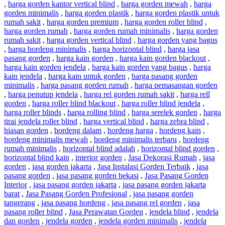
,
harga gorden kantor vertical blind
,
harga gorden mewah
,
harga
gorden minimalis
,
harga gorden plastik
,
harga gorden plastik untuk
rumah sakit
,
harga gorden premium
,
harga gorden roller blind
,
harga gorden rumah
,
harga gorden rumah minimalis
,
harga gorden
rumah sakit
,
harga gorden vertical blind
,
harga gorden yang bagus
,
harga hordeng minimalis
,
harga horizontal blind
,
harga jasa
pasang gorden
,
harga kain gorden
,
harga kain gorden blackout
,
harga kain gorden jendela
,
harga kain gorden yang bagus
,
harga
kain jendela
,
harga kain untuk gorden
,
harga pasang gorden
minimalis
,
harga pasang gorden rumah
,
harga pemasangan gorden
,
harga penutup jendela
,
harga rel gorden rumah sakit
,
harga rell
gorden
,
harga roller blind blackout
,
harga roller blind jendela
,
harga roller blinds
,
harga rolling blind
,
harga serelek gorden
,
harga
tirai jendela roller blind
,
harga vertical blind
,
harga zebra blind
,
hiasan gorden
,
hordeng dalam
,
hordeng harga
,
hordeng kain
,
hordeng minimalis mewah
,
hordeng minimalis terbaru
,
hordeng
rumah minimalis
,
horizontal blind adalah
,
horizontal blind gorden
,
horizontal blind kain
,
interior gorden
,
Jasa Dekorasi Rumah
,
jasa
gorden
,
jasa gorden jakarta
,
Jasa Instalasi Gorden Terbaik
,
jasa
pasang gorden
,
jasa pasang gorden bekasi
,
Jasa Pasang Gorden
Interior
,
jasa pasang gorden jakarta
,
jasa pasang gorden jakarta
barat
,
Jasa Pasang Gorden Profesional
,
jasa pasang gorden
tangerang
,
jasa pasang hordeng
,
jasa pasang rel gorden
,
jasa
pasang roller blind
,
Jasa Perawatan Gorden
,
jendela blind
,
jendela
dan gorden
,
jendela gorden
,
jendela gorden minimalis
,
jendela