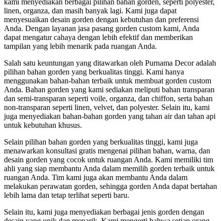
kami menyediakan berbagai pilihan bahan gorden, seperti polyester,
linen, organza, dan masih banyak lagi. Kami juga dapat
menyesuaikan desain gorden dengan kebutuhan dan preferensi
Anda. Dengan layanan jasa pasang gorden custom kami, Anda
dapat mengatur cahaya dengan lebih efektif dan memberikan
tampilan yang lebih menarik pada ruangan Anda.
Salah satu keuntungan yang ditawarkan oleh Purnama Decor adalah
pilihan bahan gorden yang berkualitas tinggi. Kami hanya
menggunakan bahan-bahan terbaik untuk membuat gorden custom
Anda. Bahan gorden yang kami sediakan meliputi bahan transparan
dan semi-transparan seperti voile, organza, dan chiffon, serta bahan
non-transparan seperti linen, velvet, dan polyester. Selain itu, kami
juga menyediakan bahan-bahan gorden yang tahan air dan tahan api
untuk kebutuhan khusus.
Selain pilihan bahan gorden yang berkualitas tinggi, kami juga
menawarkan konsultasi gratis mengenai pilihan bahan, warna, dan
desain gorden yang cocok untuk ruangan Anda. Kami memiliki tim
ahli yang siap membantu Anda dalam memilih gorden terbaik untuk
ruangan Anda. Tim kami juga akan membantu Anda dalam
melakukan perawatan gorden, sehingga gorden Anda dapat bertahan
lebih lama dan tetap terlihat seperti baru.
Selain itu, kami juga menyediakan berbagai jenis gorden dengan
desain yang unik dan menarik. Kami mengerti bahwa setiap orang