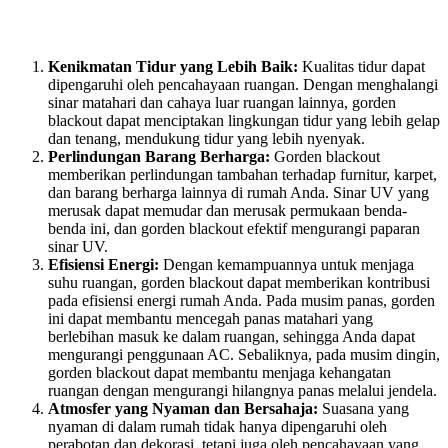
Kenikmatan Tidur yang Lebih Baik:
Kualitas tidur dapat
dipengaruhi oleh pencahayaan ruangan. Dengan menghalangi
sinar matahari dan cahaya luar ruangan lainnya, gorden
blackout dapat menciptakan lingkungan tidur yang lebih gelap
dan tenang, mendukung tidur yang lebih nyenyak.
Perlindungan Barang Berharga:
Gorden blackout
memberikan perlindungan tambahan terhadap furnitur, karpet,
dan barang berharga lainnya di rumah Anda. Sinar UV yang
merusak dapat memudar dan merusak permukaan benda-
benda ini, dan gorden blackout efektif mengurangi paparan
sinar UV.
Efisiensi Energi:
Dengan kemampuannya untuk menjaga
suhu ruangan, gorden blackout dapat memberikan kontribusi
pada efisiensi energi rumah Anda. Pada musim panas, gorden
ini dapat membantu mencegah panas matahari yang
berlebihan masuk ke dalam ruangan, sehingga Anda dapat
mengurangi penggunaan AC. Sebaliknya, pada musim dingin,
gorden blackout dapat membantu menjaga kehangatan
ruangan dengan mengurangi hilangnya panas melalui jendela.
Atmosfer yang Nyaman dan Bersahaja:
Suasana yang
nyaman di dalam rumah tidak hanya dipengaruhi oleh
perabotan dan dekorasi, tetapi juga oleh pencahayaan yang