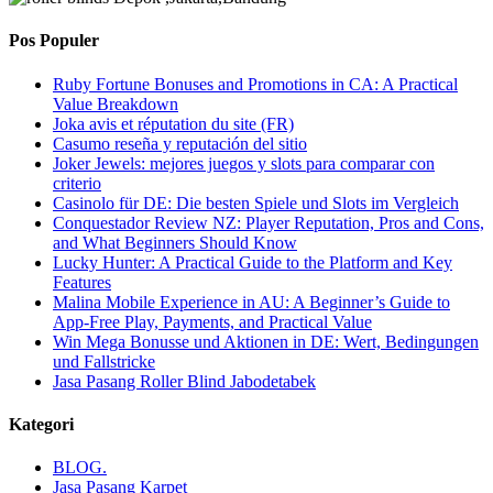
Pos Populer
Ruby Fortune Bonuses and Promotions in CA: A Practical
Value Breakdown
Joka avis et réputation du site (FR)
Casumo reseña y reputación del sitio
Joker Jewels: mejores juegos y slots para comparar con
criterio
Casinolo für DE: Die besten Spiele und Slots im Vergleich
Conquestador Review NZ: Player Reputation, Pros and Cons,
and What Beginners Should Know
Lucky Hunter: A Practical Guide to the Platform and Key
Features
Malina Mobile Experience in AU: A Beginner’s Guide to
App-Free Play, Payments, and Practical Value
Win Mega Bonusse und Aktionen in DE: Wert, Bedingungen
und Fallstricke
Jasa Pasang Roller Blind Jabodetabek
Kategori
BLOG.
Jasa Pasang Karpet