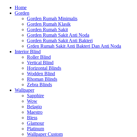
Home
Gorden
Gorden Rumah Minimalis
Gorden Rumah Klasik
Gorden Rumah Sakit
Gorden Rumah Sakit Anti Noda
Gorden Rumah Sakit Anti Bakteri
Grden Rumah Sakit Anti Bakteri Dan Anti Noda
Interior Blind
Roller Blind
Vertical Blind
Horizontal Blinds
Wodden Blind
Rhoman Blinds
Zebra Blinds
Wallpaper
Sapphire
Wow
Belagio
Maestro
Bless
Glamour
Platinum
Wallpaper Custom