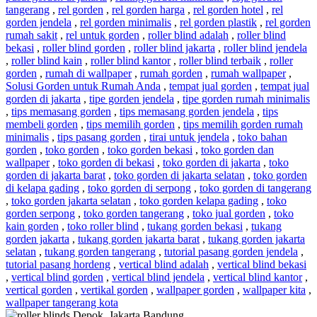
tangerang
,
rel gorden
,
rel gorden harga
,
rel gorden hotel
,
rel
gorden jendela
,
rel gorden minimalis
,
rel gorden plastik
,
rel gorden
rumah sakit
,
rel untuk gorden
,
roller blind adalah
,
roller blind
bekasi
,
roller blind gorden
,
roller blind jakarta
,
roller blind jendela
,
roller blind kain
,
roller blind kantor
,
roller blind terbaik
,
roller
gorden
,
rumah di wallpaper
,
rumah gorden
,
rumah wallpaper
,
Solusi Gorden untuk Rumah Anda
,
tempat jual gorden
,
tempat jual
gorden di jakarta
,
tipe gorden jendela
,
tipe gorden rumah minimalis
,
tips memasang gorden
,
tips memasang gorden jendela
,
tips
membeli gorden
,
tips memilih gorden
,
tips memilih gorden rumah
minimalis
,
tips pasang gorden
,
tirai untuk jendela
,
toko bahan
gorden
,
toko gorden
,
toko gorden bekasi
,
toko gorden dan
wallpaper
,
toko gorden di bekasi
,
toko gorden di jakarta
,
toko
gorden di jakarta barat
,
toko gorden di jakarta selatan
,
toko gorden
di kelapa gading
,
toko gorden di serpong
,
toko gorden di tangerang
,
toko gorden jakarta selatan
,
toko gorden kelapa gading
,
toko
gorden serpong
,
toko gorden tangerang
,
toko jual gorden
,
toko
kain gorden
,
toko roller blind
,
tukang gorden bekasi
,
tukang
gorden jakarta
,
tukang gorden jakarta barat
,
tukang gorden jakarta
selatan
,
tukang gorden tangerang
,
tutorial pasang gorden jendela
,
tutorial pasang hordeng
,
vertical blind adalah
,
vertical blind bekasi
,
vertical blind gorden
,
vertical blind jendela
,
vertical blind kantor
,
vertical gorden
,
vertikal gorden
,
wallpaper gorden
,
wallpaper kita
,
wallpaper tangerang kota