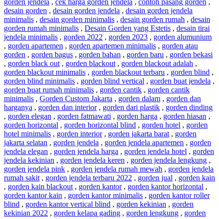
gorden jendela
,
cek harga gorden jendela
,
contoh pasang gorden
,
desain gorden
,
desain gorden jendela
,
desain gorden jendela
minimalis
,
desain gorden minimalis
,
desain gorden rumah
,
desain
gorden rumah minimalis
,
Desain Gorden yang Estetis
,
desain tirai
jendela minimalis
,
gorden 2022
,
gorden 2023
,
gorden alumunium
,
gorden apartemen
,
gorden apartemen minimalis
,
gorden atau
gorden
,
gorden bagus
,
gorden bahan
,
gorden baru
,
gorden bekasi
,
gorden black out
,
gorden blackout
,
gorden blackout adalah
,
gorden blackout minimalis
,
gorden blackout terbaru
,
gorden blind
,
gorden blind minimalis
,
gorden blind vertical
,
gorden buat jendela
,
gorden buat rumah minimalis
,
gorden cantik
,
gorden cantik
minimalis
,
Gorden Custom Jakarta
,
gorden dalam
,
gorden dan
harganya
,
gorden dan interior
,
gorden dari plastik
,
gorden dinding
,
gorden elegan
,
gorden fatmawati
,
gorden harga
,
gorden hiasan
,
gorden horizontal
,
gorden horizontal blind
,
gorden hotel
,
gorden
hotel minimalis
,
gorden interior
,
gorden jakarta barat
,
gorden
jakarta selatan
,
gorden jendela
,
gorden jendela apartemen
,
gorden
jendela elegan
,
gorden jendela harga
,
gorden jendela hotel
,
gorden
jendela kekinian
,
gorden jendela keren
,
gorden jendela lengkung
,
gorden jendela pink
,
gorden jendela rumah mewah
,
gorden jendela
rumah sakit
,
gorden jendela terbaru 2022
,
gorden jual
,
gorden kain
,
gorden kain blackout
,
gorden kantor
,
gorden kantor horizontal
,
gorden kantor kain
,
gorden kantor minimalis
,
gorden kantor roller
blind
,
gorden kantor vertical blind
,
gorden kekinian
,
gorden
kekinian 2022
,
gorden kelapa gading
,
gorden lengkung
,
gorden