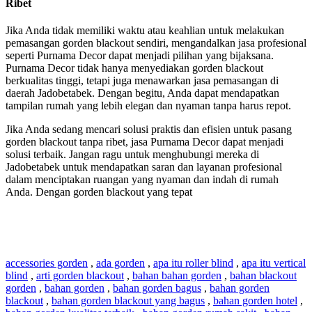
Ribet
Jika Anda tidak memiliki waktu atau keahlian untuk melakukan
pemasangan gorden blackout sendiri, mengandalkan jasa profesional
seperti Purnama Decor dapat menjadi pilihan yang bijaksana.
Purnama Decor tidak hanya menyediakan gorden blackout
berkualitas tinggi, tetapi juga menawarkan jasa pemasangan di
daerah Jadobetabek. Dengan begitu, Anda dapat mendapatkan
tampilan rumah yang lebih elegan dan nyaman tanpa harus repot.
Jika Anda sedang mencari solusi praktis dan efisien untuk pasang
gorden blackout tanpa ribet, jasa Purnama Decor dapat menjadi
solusi terbaik. Jangan ragu untuk menghubungi mereka di
Jadobetabek untuk mendapatkan saran dan layanan profesional
dalam menciptakan ruangan yang nyaman dan indah di rumah
Anda. Dengan gorden blackout yang tepat
accessories gorden
,
ada gorden
,
apa itu roller blind
,
apa itu vertical
blind
,
arti gorden blackout
,
bahan bahan gorden
,
bahan blackout
gorden
,
bahan gorden
,
bahan gorden bagus
,
bahan gorden
blackout
,
bahan gorden blackout yang bagus
,
bahan gorden hotel
,