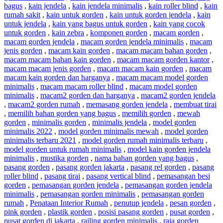
bagus
,
kain jendela
,
kain jendela minimalis
,
kain roller blind
,
kain
rumah sakit
,
kain untuk gorden
,
kain untuk gorden jendela
,
kain
untuk jendela
,
kain yang bagus untuk gorden
,
kain yang cocok
untuk gorden
,
kain zebra
,
komponen gorden
,
macam gorden
,
macam gorden jendela
,
macam gorden jendela minimalis
,
macam
jenis gorden
,
macam kain gorden
,
macam macam bahan gorden
,
macam macam bahan kain gorden
,
macam macam gorden kantor
,
macam macam jenis gorden
,
macam macam kain gorden
,
macam
macam kain gorden dan harganya
,
macam macam model gorden
minimalis
,
macam macam roller blind
,
macam model gorden
minimalis
,
macam2 gorden dan harganya
,
macam2 gorden jendela
,
macam2 gorden rumah
,
memasang gorden jendela
,
membuat tirai
,
memilih bahan gorden yang bagus
,
memilih gorden
,
mewah
gorden
,
minimalis gorden
,
minimalis jendela
,
model gorden
minimalis 2022
,
model gorden minimalis mewah
,
model gorden
minimalis terbaru 2021
,
model gorden rumah minimalis terbaru
,
model gorden untuk rumah minimalis
,
model kain gorden jendela
minimalis
,
mustika gorden
,
nama bahan gorden yang bagus
,
pasang gorden
,
pasang gorden jakarta
,
pasang rel gorden
,
pasang
roller blind
,
pasang tirai
,
pasang vertical blind
,
pemasangan besi
gorden
,
pemasangan gorden jendela
,
pemasangan gorden jendela
minimalis
,
pemasangan gorden minimalis
,
pemasangan gorden
rumah
,
Penataan Interior Rumah
,
penutup jendela
,
pesan gorden
,
pink gorden
,
plastik gorden
,
posisi pasang gorden
,
pusat gorden
,
pusat gorden di jakarta
,
railing gorden minimalis
,
raja gorden