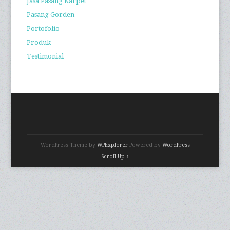
Jasa Pasang Karpet
Pasang Gorden
Portofolio
Produk
Testimonial
WordPress Theme by
WPExplorer
Powered by
WordPress
Scroll Up ↑