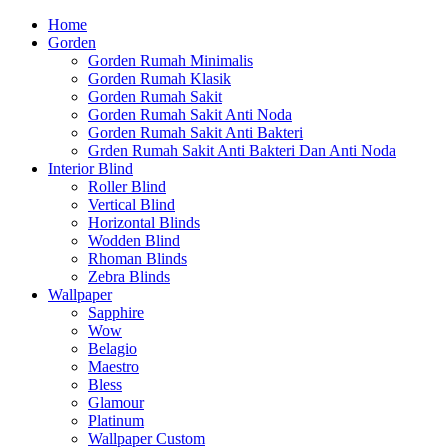
Home
Gorden
Gorden Rumah Minimalis
Gorden Rumah Klasik
Gorden Rumah Sakit
Gorden Rumah Sakit Anti Noda
Gorden Rumah Sakit Anti Bakteri
Grden Rumah Sakit Anti Bakteri Dan Anti Noda
Interior Blind
Roller Blind
Vertical Blind
Horizontal Blinds
Wodden Blind
Rhoman Blinds
Zebra Blinds
Wallpaper
Sapphire
Wow
Belagio
Maestro
Bless
Glamour
Platinum
Wallpaper Custom