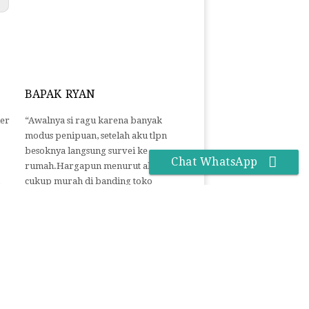
BAPAK RYAN
der
“Awalnya si ragu karena banyak
modus penipuan, setelah aku tlpn
besoknya langsung survei ke
Chat WhatsApp
rumah.Hargapun menurut aku
cukup murah di banding toko
gorden yang lain terus banyak
pilihan sampe bingung”