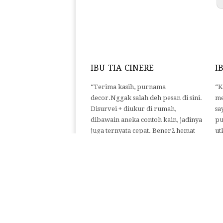
IBU TIA CINERE
I
“Terima kasih, purnama
“K
decor.Nggak salah deh pesan di sini.
me
Disurvei + diukur di rumah,
sa
dibawain aneka contoh kain, jadinya
pu
juga ternyata cepat. Bener2 hemat
ut
waktu & tenaga, modal browsing
ma
online ^^ Sukses selalu yaa.. Tia-
cu
Cinere”
me
mg
st
Pa