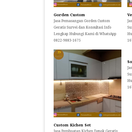
Gorden Custom
Ve
Jasa Pemasangan Gorden Custom
Ja
Geratis Survei dan Konsultasi Info
Su
Lengkap Hubungi Kami di WhatsApp
Hu
0822-9883-1675
16
So
Ja
Su
Hu
16
Custom Kichen Set
Jasa Pembuatan Kichen Depok Geratis