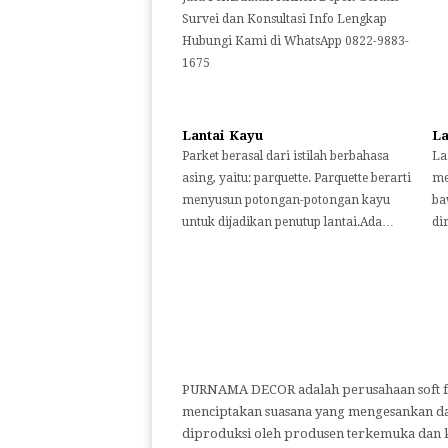
Survei dan Konsultasi Info Lengkap
Hubungi Kami di WhatsApp 0822-9883-
1675
Lantai Kayu
La
Parket berasal dari istilah berbahasa
La
asing, yaitu: parquette. Parquette berarti
me
menyusun potongan-potongan kayu
ba
untuk dijadikan penutup lantai.Ada…
di
PURNAMA DECOR adalah perusahaan soft fu
menciptakan suasana yang mengesankan da
diproduksi oleh produsen terkemuka dan 