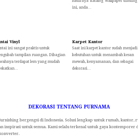
hadirnya katalog wallpaper dinding
ini, anda…
ntai Vinyl
Karpet Kantor
ntai ini sangat praktis untuk
Saat ini karpet kantor sudah menjadi
ngubah tampilan ruangan. Dibagian
kebutuhan untuk menambah kesan
wahnya terdapat lem yang mudah
mewah, kenyamanan, dan sebagai
rekatkan…
dekorasi…
DEKORASI TENTANG PURNAMA
rnishing bergengsi di Indonesia.
Solusi lengkap untuk rumah, kantor, ru
n inspirasi untuk semua.
Kami selalu terkenal untuk gaya kontemporer d
konverter.