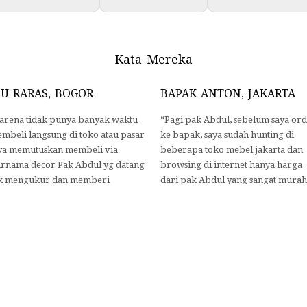
Kata Mereka
BU RARAS, BOGOR
BAPAK ANTON, JAKARTA
arena tidak punya banyak waktu
“Pagi pak Abdul, sebelum saya or
mbeli langsung di toko atau pasar
ke bapak, saya sudah hunting di
ya memutuskan membeli via
beberapa toko mebel jakarta dan
rnama decor Pak Abdul yg datang
browsing di internet hanya harga
k mengukur dan memberi
dari pak Abdul yang sangat murah
sukan mengenai pilihan gorden
dan hasilnya CEO saya sangat suka
kup sabar dan komunikatif
atas kerja keras dan hasil
nunggu saya memilih ini itu. +/- 2
mebelnya..”
gu kmdn gorden dopasang oleh
aff Purnama decor. Terimakasih
k Abdul and team “