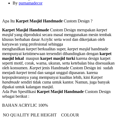
By
purnamadecor
Apa Itu
Karpet Masjid Handmade
Custom Design ?
Karpet Masjid Handmade
Custom Design merupakan
karpet
masjid
yang diproduksi secara masal menggunakan mesin tembak
khusus berbahan dasar Acrylic serta wool dan dikerjakan oleh
karyawan yang profesional sehingga
menghasilkan
karpet
berkualitas super,
karpet masjid
handmade
mempunyai keistimewaan tersendiri dibandingkan dengan
karpet
masjid lokal
maupun
karpet masjid turki
karena design karpet
seperti motif, corak, warna, ukuran, serta ketebalan bisa disesuaikan
oleh konsumen.
Karpet
jenis Handmade Custom Design ini sudah
menjadi
karpet
trend dan sangat unggul dipasaran. karena
kepopulerannya yang mempunyai kualitas lebih, kini
Karpet
handmade
sendiri tidak cuma untuk kantor. Namun, juga banyak
dipakai untuk kalangan masjid.
Ada Pun Spesifikasi
Karpet Masjid Handmade
Custom Design
sebagai berikut :
BAHAN ACRYLIC 100%
NO
QUALITY
PILE HEIGHT
COLOUR