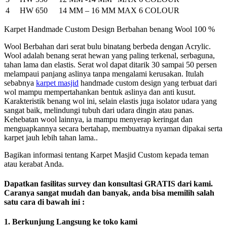
4
HW 650
14 MM – 16 MM
MAX 6 COLOUR
Karpet Handmade Custom Design Berbahan benang Wool 100 %
Wool Berbahan dari serat bulu binatang berbeda dengan Acrylic.
Wool adalah benang serat hewan yang paling terkenal, serbaguna,
tahan lama dan elastis. Serat wol dapat ditarik 30 sampai 50 persen
melampaui panjang aslinya tanpa mengalami kerusakan. Itulah
sebabnya
karpet masjid
handmade custom design yang terbuat dari
wol mampu mempertahankan bentuk aslinya dan anti kusut.
Karakteristik benang wol ini, selain elastis juga isolator udara yang
sangat baik, melindungi tubuh dari udara dingin atau panas.
Kehebatan wool lainnya, ia mampu menyerap keringat dan
menguapkannya secara bertahap, membuatnya nyaman dipakai serta
karpet jauh lebih tahan lama..
Bagikan informasi tentang Karpet Masjid Custom kepada teman
atau kerabat Anda.
Dapatkan fasilitas survey dan konsultasi GRATIS dari kami.
Caranya sangat mudah dan banyak, anda bisa memilih salah
satu cara di bawah ini :
1. Berkunjung Langsung ke toko kami