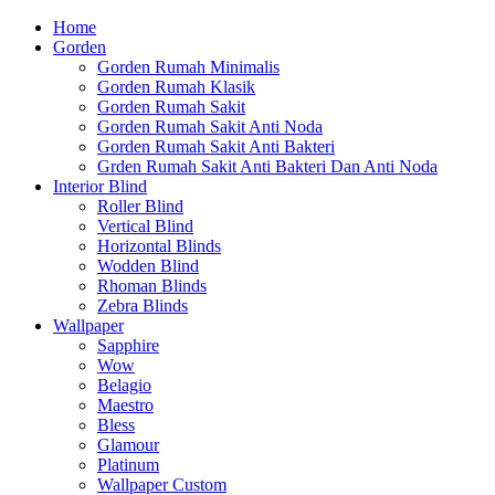
Home
Gorden
Gorden Rumah Minimalis
Gorden Rumah Klasik
Gorden Rumah Sakit
Gorden Rumah Sakit Anti Noda
Gorden Rumah Sakit Anti Bakteri
Grden Rumah Sakit Anti Bakteri Dan Anti Noda
Interior Blind
Roller Blind
Vertical Blind
Horizontal Blinds
Wodden Blind
Rhoman Blinds
Zebra Blinds
Wallpaper
Sapphire
Wow
Belagio
Maestro
Bless
Glamour
Platinum
Wallpaper Custom