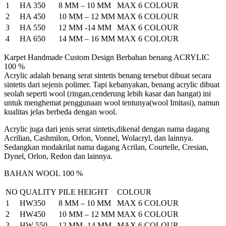
1
HA 350
8 MM – 10 MM
MAX 6 COLOUR
2
HA 450
10 MM – 12 MM
MAX 6 COLOUR
3
HA 550
12 MM -14 MM
MAX 6 COLOUR
4
HA 650
14 MM – 16 MM
MAX 6 COLOUR
Karpet Handmade Custom Design Berbahan benang ACRYLIC
100 %
Acrylic adalah benang serat sintetis benang tersebut dibuat secara
sintetis dari sejenis polimer. Tapi kebanyakan, benang acrylic dibuat
seolah seperti wool (ringan,cenderung lebih kasar dan hangat) ini
untuk menghemat penggunaan wool tentunya(wool Imitasi), namun
kualitas jelas berbeda dengan wool.
Acrylic juga dari jenis serat sintetis,dikenal dengan nama dagang
Acrilian, Cashmilon, Orlon, Vonnel, Wolacryl, dan lainnya.
Sedangkan modakrilat nama dagang Acrilan, Courtelle, Cresian,
Dynel, Orlon, Redon dan lainnya.
BAHAN WOOL 100 %
NO
QUALITY
PILE HEIGHT
COLOUR
1
HW350
8 MM – 10 MM
MAX 6 COLOUR
2
HW450
10 MM – 12 MM
MAX 6 COLOUR
3
HW 550
12 MM -14 MM
MAX 6 COLOUR