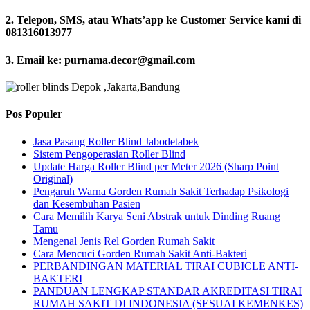
2. Telepon, SMS, atau Whats’app ke Customer Service kami di
081316013977
3. Email ke: purnama.decor@gmail.com
Pos Populer
Jasa Pasang Roller Blind Jabodetabek
Sistem Pengoperasian Roller Blind
Update Harga Roller Blind per Meter 2026 (Sharp Point
Original)
Pengaruh Warna Gorden Rumah Sakit Terhadap Psikologi
dan Kesembuhan Pasien
Cara Memilih Karya Seni Abstrak untuk Dinding Ruang
Tamu
Mengenal Jenis Rel Gorden Rumah Sakit
Cara Mencuci Gorden Rumah Sakit Anti-Bakteri
PERBANDINGAN MATERIAL TIRAI CUBICLE ANTI-
BAKTERI
PANDUAN LENGKAP STANDAR AKREDITASI TIRAI
RUMAH SAKIT DI INDONESIA (SESUAI KEMENKES)