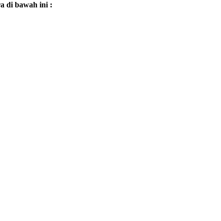
 di bawah ini :