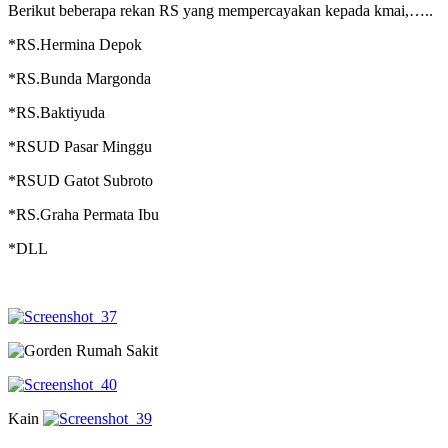
Berikut beberapa rekan RS yang mempercayakan kepada kmai,…..
*RS.Hermina Depok
*RS.Bunda Margonda
*RS.Baktiyuda
*RSUD Pasar Minggu
*RSUD Gatot Subroto
*RS.Graha Permata Ibu
*DLL
Kain