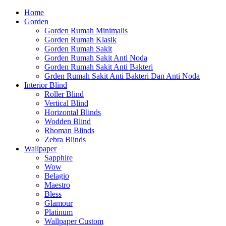
Home
Gorden
Gorden Rumah Minimalis
Gorden Rumah Klasik
Gorden Rumah Sakit
Gorden Rumah Sakit Anti Noda
Gorden Rumah Sakit Anti Bakteri
Grden Rumah Sakit Anti Bakteri Dan Anti Noda
Interior Blind
Roller Blind
Vertical Blind
Horizontal Blinds
Wodden Blind
Rhoman Blinds
Zebra Blinds
Wallpaper
Sapphire
Wow
Belagio
Maestro
Bless
Glamour
Platinum
Wallpaper Custom