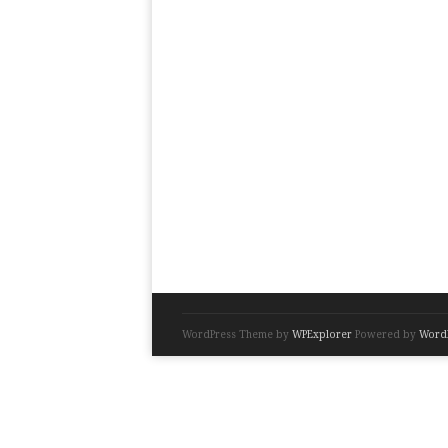
WordPress Theme by
WPExplorer
Powered by
Word