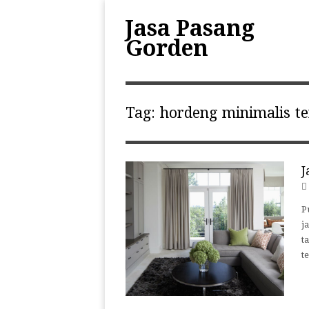
Jasa Pasang
Gorden
Tag:
hordeng minimalis t
J
P
j
t
t