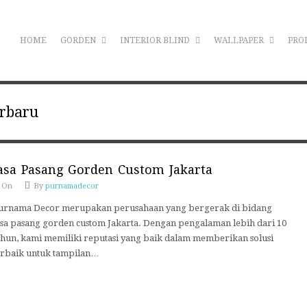
HOME
GORDEN
INTERIOR BLIND
WALLPAPER
PRO
erbaru
asa Pasang Gorden Custom Jakarta
On
By
purnamadecor
urnama Decor merupakan perusahaan yang bergerak di bidang
asa pasang gorden custom Jakarta. Dengan pengalaman lebih dari 10
ahun, kami memiliki reputasi yang baik dalam memberikan solusi
erbaik untuk tampilan…