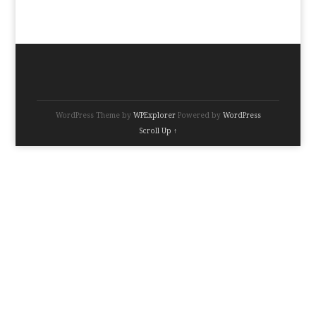
WordPress Theme by
WPExplorer
Powered by
WordPress
Scroll Up ↑