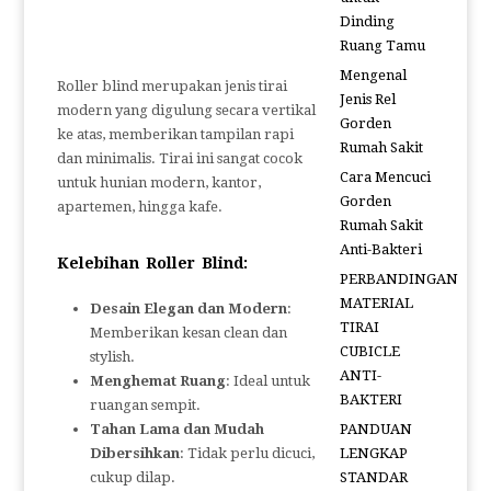
Dinding
Ruang Tamu
Mengenal
Roller blind merupakan jenis tirai
Jenis Rel
modern yang digulung secara vertikal
Gorden
ke atas, memberikan tampilan rapi
Rumah Sakit
dan minimalis. Tirai ini sangat cocok
Cara Mencuci
untuk hunian modern, kantor,
Gorden
apartemen, hingga kafe.
Rumah Sakit
Anti-Bakteri
Kelebihan Roller Blind:
PERBANDINGAN
MATERIAL
Desain Elegan dan Modern
:
TIRAI
Memberikan kesan clean dan
CUBICLE
stylish.
ANTI-
Menghemat Ruang
: Ideal untuk
BAKTERI
ruangan sempit.
Tahan Lama dan Mudah
PANDUAN
Dibersihkan
: Tidak perlu dicuci,
LENGKAP
cukup dilap.
STANDAR