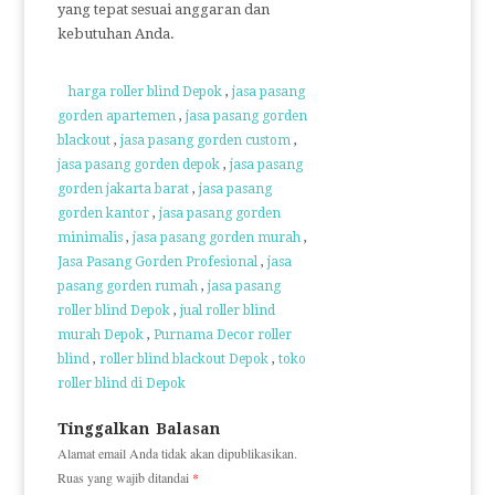
yang tepat sesuai anggaran dan
kebutuhan Anda.
harga roller blind Depok
,
jasa pasang
gorden apartemen
,
jasa pasang gorden
blackout
,
jasa pasang gorden custom
,
jasa pasang gorden depok
,
jasa pasang
gorden jakarta barat
,
jasa pasang
gorden kantor
,
jasa pasang gorden
minimalis
,
jasa pasang gorden murah
,
Jasa Pasang Gorden Profesional
,
jasa
pasang gorden rumah
,
jasa pasang
roller blind Depok
,
jual roller blind
murah Depok
,
Purnama Decor roller
blind
,
roller blind blackout Depok
,
toko
roller blind di Depok
Tinggalkan Balasan
Alamat email Anda tidak akan dipublikasikan.
Ruas yang wajib ditandai
*