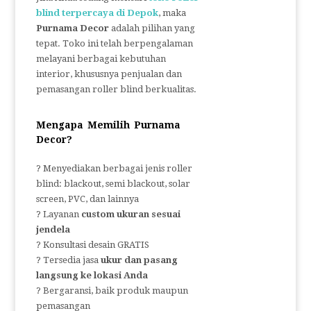
blind terpercaya di Depok
, maka
Purnama Decor
adalah pilihan yang
tepat. Toko ini telah berpengalaman
melayani berbagai kebutuhan
interior, khususnya penjualan dan
pemasangan roller blind berkualitas.
Mengapa Memilih Purnama
Decor?
? Menyediakan berbagai jenis roller
blind: blackout, semi blackout, solar
screen, PVC, dan lainnya
? Layanan
custom ukuran sesuai
jendela
? Konsultasi desain GRATIS
? Tersedia jasa
ukur dan pasang
langsung ke lokasi Anda
? Bergaransi, baik produk maupun
pemasangan