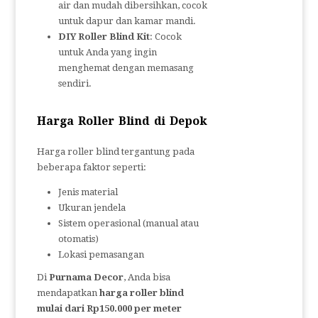
air dan mudah dibersihkan, cocok
untuk dapur dan kamar mandi.
DIY Roller Blind Kit
: Cocok
untuk Anda yang ingin
menghemat dengan memasang
sendiri.
Harga Roller Blind di Depok
Harga roller blind tergantung pada
beberapa faktor seperti:
Jenis material
Ukuran jendela
Sistem operasional (manual atau
otomatis)
Lokasi pemasangan
Di
Purnama Decor
, Anda bisa
mendapatkan
harga roller blind
mulai dari Rp150.000 per meter