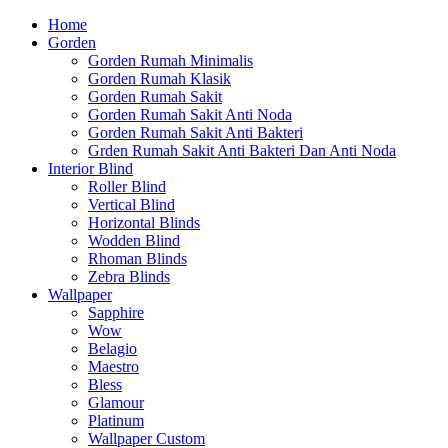
Home
Gorden
Gorden Rumah Minimalis
Gorden Rumah Klasik
Gorden Rumah Sakit
Gorden Rumah Sakit Anti Noda
Gorden Rumah Sakit Anti Bakteri
Grden Rumah Sakit Anti Bakteri Dan Anti Noda
Interior Blind
Roller Blind
Vertical Blind
Horizontal Blinds
Wodden Blind
Rhoman Blinds
Zebra Blinds
Wallpaper
Sapphire
Wow
Belagio
Maestro
Bless
Glamour
Platinum
Wallpaper Custom