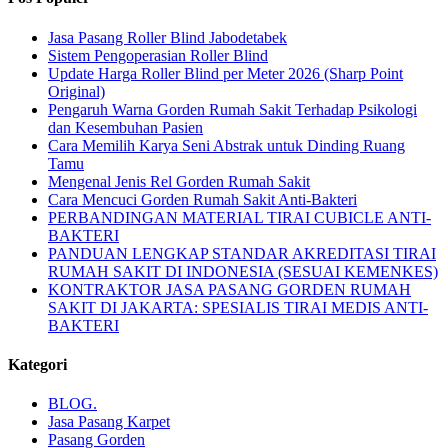
Jasa Pasang Roller Blind Jabodetabek
Sistem Pengoperasian Roller Blind
Update Harga Roller Blind per Meter 2026 (Sharp Point
Original)
Pengaruh Warna Gorden Rumah Sakit Terhadap Psikologi
dan Kesembuhan Pasien
Cara Memilih Karya Seni Abstrak untuk Dinding Ruang
Tamu
Mengenal Jenis Rel Gorden Rumah Sakit
Cara Mencuci Gorden Rumah Sakit Anti-Bakteri
PERBANDINGAN MATERIAL TIRAI CUBICLE ANTI-
BAKTERI
PANDUAN LENGKAP STANDAR AKREDITASI TIRAI
RUMAH SAKIT DI INDONESIA (SESUAI KEMENKES)
KONTRAKTOR JASA PASANG GORDEN RUMAH
SAKIT DI JAKARTA: SPESIALIS TIRAI MEDIS ANTI-
BAKTERI
Kategori
BLOG.
Jasa Pasang Karpet
Pasang Gorden