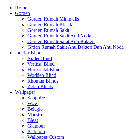
Home
Gorden
Gorden Rumah Minimalis
Gorden Rumah Klasik
Gorden Rumah Sakit
Gorden Rumah Sakit Anti Noda
Gorden Rumah Sakit Anti Bakteri
Grden Rumah Sakit Anti Bakteri Dan Anti Noda
Interior Blind
Roller Blind
Vertical Blind
Horizontal Blinds
Wodden Blind
Rhoman Blinds
Zebra Blinds
Wallpaper
Sapphire
Wow
Belagio
Maestro
Bless
Glamour
Platinum
Wallpaper Custom