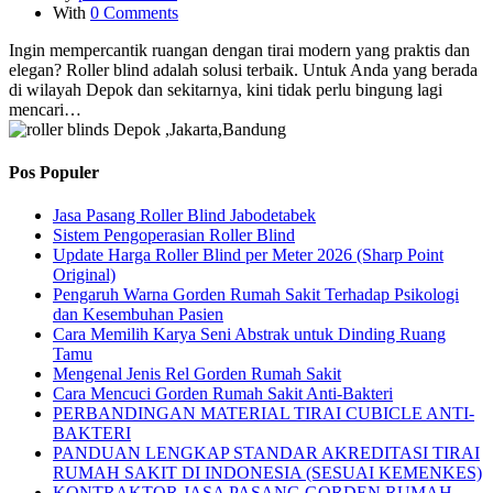
With
0 Comments
Ingin mempercantik ruangan dengan tirai modern yang praktis dan
elegan? Roller blind adalah solusi terbaik. Untuk Anda yang berada
di wilayah Depok dan sekitarnya, kini tidak perlu bingung lagi
mencari…
Pos Populer
Jasa Pasang Roller Blind Jabodetabek
Sistem Pengoperasian Roller Blind
Update Harga Roller Blind per Meter 2026 (Sharp Point
Original)
Pengaruh Warna Gorden Rumah Sakit Terhadap Psikologi
dan Kesembuhan Pasien
Cara Memilih Karya Seni Abstrak untuk Dinding Ruang
Tamu
Mengenal Jenis Rel Gorden Rumah Sakit
Cara Mencuci Gorden Rumah Sakit Anti-Bakteri
PERBANDINGAN MATERIAL TIRAI CUBICLE ANTI-
BAKTERI
PANDUAN LENGKAP STANDAR AKREDITASI TIRAI
RUMAH SAKIT DI INDONESIA (SESUAI KEMENKES)
KONTRAKTOR JASA PASANG GORDEN RUMAH