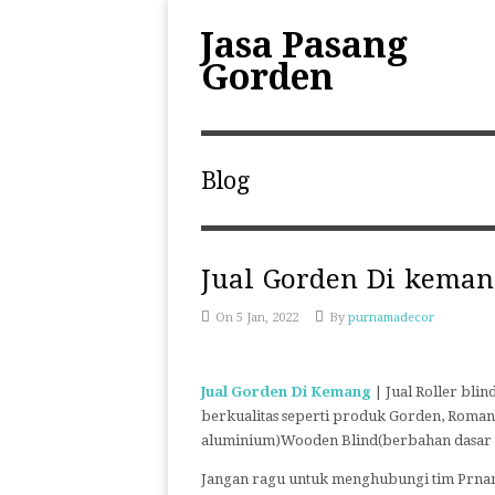
Jasa Pasang
Gorden
Blog
Jual Gorden Di kemang
On 5 Jan, 2022
By
purnamadecor
Jual Gorden Di Kemang
| Jual Roller bli
berkualitas seperti produk Gorden, Roman 
aluminium)Wooden Blind(berbahan dasar k
Jangan ragu untuk menghubungi tim Prnama