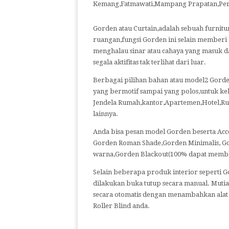
Kemang,Fatmawati,Mampang Prapatan,Peru
Gorden atau Curtain,adalah sebuah furnitu
ruangan,fungsi Gorden ini selain memberi
menghalau sinar atau cahaya yang masuk d
segala aktifitas tak terlihat dari luar.
Berbagai pilihan bahan atau model2 Gorden
yang bermotif sampai yang polos,untuk k
Jendela Rumah,kantor,Apartemen,Hotel,Ru
lainnya.
Anda bisa pesan model Gorden beserta Acce
Gorden Roman Shade,Gorden Minimalis, G
warna,Gorden Blackout(100% dapat memblo
Selain beberapa produk interior seperti Go
dilakukan buka tutup secara manual. Muti
secara otomatis dengan menambahkan alat 
Roller Blind anda.