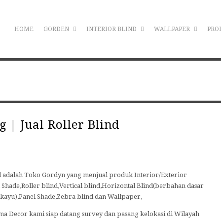
HOME
GORDEN
INTERIOR BLIND
WALLPAPER
PRO
 | Jual Roller Blind
nd adalah Toko Gordyn yang menjual produk Interior/Exterior
Shade,Roller blind,Vertical blind,Horizontal Blind(berbahan dasar
ayu),Panel Shade,Zebra blind dan Wallpaper,
 Decor kami siap datang survey dan pasang kelokasi di Wilayah