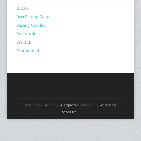
BLOG.
Jasa Pasang Karpet
Pasang Gorden
Portofolio
Produk
Testimonial
WordPress Theme by
WPExplorer
Powered by
WordPress
Scroll Up ↑