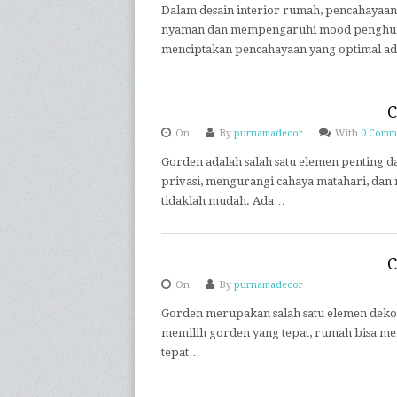
Dalam desain interior rumah, pencahayaa
nyaman dan mempengaruhi mood penghuni 
menciptakan pencahayaan yang optimal a
C
On
By
purnamadecor
With
0 Comm
Gorden adalah salah satu elemen penting 
privasi, mengurangi cahaya matahari, da
tidaklah mudah. Ada…
C
On
By
purnamadecor
Gorden merupakan salah satu elemen dekor
memilih gorden yang tepat, rumah bisa me
tepat…