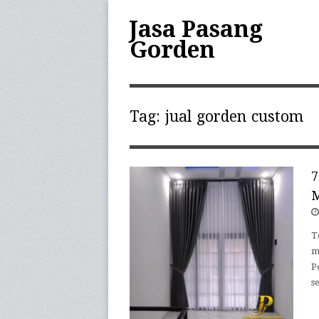
Jasa Pasang
Gorden
Tag:
jual gorden custom
7
M
T
m
P
s