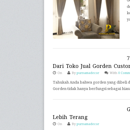
G
d
k
y
7
Dari Toko Jual Gorden Cust
On
By
purnamadecor
With
0 Comm
Tahukah Anda bahwa gorden yang dibeli di
Gorden tidak hanya berfungsi sebagai hiasa
G
Lebih Terang
On
By
purnamadecor