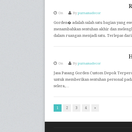
R
On
By
purnamadecor
Gorden� adalah salah satu bagian yang ese
menambahkan sentuhan akhir dan melengk
dalam ruangan menjadi satu. Terlepas dari
H
On
By
purnamadecor
Jasa Pasang Gorden Custom Depok Terperca
untuk memberikan sentuhan personal pada
selera,…
1
2
3
4
»