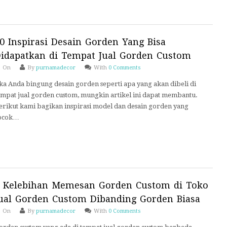
0 Inspirasi Desain Gorden Yang Bisa
idapatkan di Tempat Jual Gorden Custom
On
By
purnamadecor
With
0 Comments
ika Anda bingung desain gorden seperti apa yang akan dibeli di
empat jual gorden custom, mungkin artikel ini dapat membantu.
erikut kami bagikan inspirasi model dan desain gorden yang
ocok…
 Kelebihan Memesan Gorden Custom di Toko
ual Gorden Custom Dibanding Gorden Biasa
On
By
purnamadecor
With
0 Comments