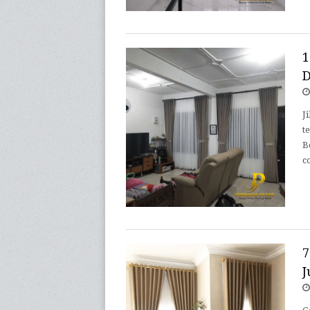
1
D
J
t
B
c
7
J