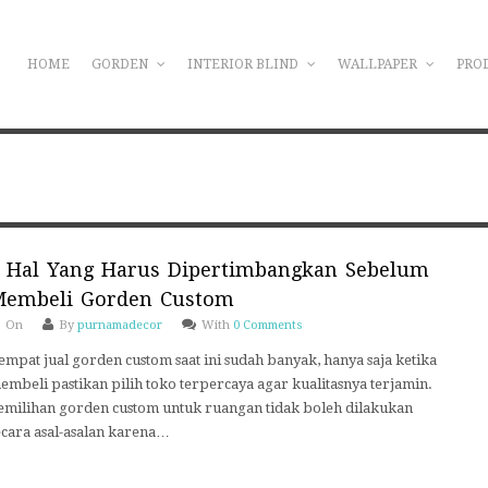
HOME
GORDEN
INTERIOR BLIND
WALLPAPER
PRO
 Hal Yang Harus Dipertimbangkan Sebelum
embeli Gorden Custom
On
By
purnamadecor
With
0 Comments
empat jual gorden custom saat ini sudah banyak, hanya saja ketika
embeli pastikan pilih toko terpercaya agar kualitasnya terjamin.
emilihan gorden custom untuk ruangan tidak boleh dilakukan
ecara asal-asalan karena…