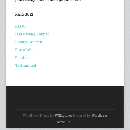
KATEGORI
BLOG.
Jasa Pasang Karpet
Pasang Gorden
Portofolio
Produk
Testimonial
WordPress Theme by
WPExplorer
Powered by
WordPress
Scroll Up ↑