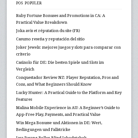
POS POPULER
Ruby Fortune Bonuses and Promotions in CA: A
Practical Value Breakdown
Joka avis et réputation du site (FR)
Casumo reseña y reputación del sitio
Joker Jewels: mejores juegos y slots para comparar con
criterio
Casinolo für DE: Die besten Spiele und Slots im
Vergleich
Conquestador Review NZ: Player Reputation, Pros and
Cons, and What Beginners Should Know
Lucky Hunter: A Practical Guide to the Platform and Key
Features
Malina Mobile Experience in AU: A Beginner’s Guide to
App-Free Play, Payments, and Practical Value
Win Mega Bonusse und Aktionen in DE: Wert,
Bedingungen und Fallstricke
Jasa Pasang Roller Blind Jabodetabek