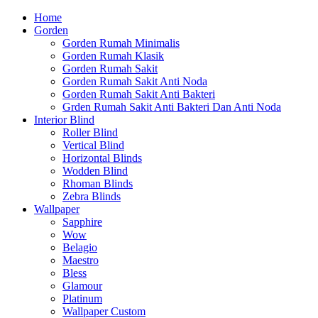
Home
Gorden
Gorden Rumah Minimalis
Gorden Rumah Klasik
Gorden Rumah Sakit
Gorden Rumah Sakit Anti Noda
Gorden Rumah Sakit Anti Bakteri
Grden Rumah Sakit Anti Bakteri Dan Anti Noda
Interior Blind
Roller Blind
Vertical Blind
Horizontal Blinds
Wodden Blind
Rhoman Blinds
Zebra Blinds
Wallpaper
Sapphire
Wow
Belagio
Maestro
Bless
Glamour
Platinum
Wallpaper Custom