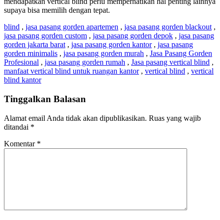
mendapatkan vertical blind perlu memperhatikan hal penting lainnya
supaya bisa memilih dengan tepat.
blind
,
jasa pasang gorden apartemen
,
jasa pasang gorden blackout
,
jasa pasang gorden custom
,
jasa pasang gorden depok
,
jasa pasang
gorden jakarta barat
,
jasa pasang gorden kantor
,
jasa pasang
gorden minimalis
,
jasa pasang gorden murah
,
Jasa Pasang Gorden
Profesional
,
jasa pasang gorden rumah
,
Jasa pasang vertical blind
,
manfaat vertical blind untuk ruangan kantor
,
vertical blind
,
vertical
blind kantor
Tinggalkan Balasan
Alamat email Anda tidak akan dipublikasikan.
Ruas yang wajib
ditandai
*
Komentar
*