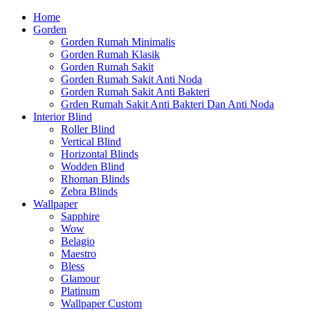
Home
Gorden
Gorden Rumah Minimalis
Gorden Rumah Klasik
Gorden Rumah Sakit
Gorden Rumah Sakit Anti Noda
Gorden Rumah Sakit Anti Bakteri
Grden Rumah Sakit Anti Bakteri Dan Anti Noda
Interior Blind
Roller Blind
Vertical Blind
Horizontal Blinds
Wodden Blind
Rhoman Blinds
Zebra Blinds
Wallpaper
Sapphire
Wow
Belagio
Maestro
Bless
Glamour
Platinum
Wallpaper Custom