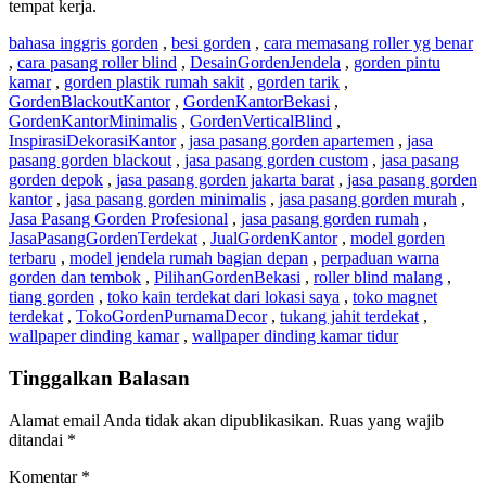
tempat kerja.
bahasa inggris gorden
,
besi gorden
,
cara memasang roller yg benar
,
cara pasang roller blind
,
DesainGordenJendela
,
gorden pintu
kamar
,
gorden plastik rumah sakit
,
gorden tarik
,
GordenBlackoutKantor
,
GordenKantorBekasi
,
GordenKantorMinimalis
,
GordenVerticalBlind
,
InspirasiDekorasiKantor
,
jasa pasang gorden apartemen
,
jasa
pasang gorden blackout
,
jasa pasang gorden custom
,
jasa pasang
gorden depok
,
jasa pasang gorden jakarta barat
,
jasa pasang gorden
kantor
,
jasa pasang gorden minimalis
,
jasa pasang gorden murah
,
Jasa Pasang Gorden Profesional
,
jasa pasang gorden rumah
,
JasaPasangGordenTerdekat
,
JualGordenKantor
,
model gorden
terbaru
,
model jendela rumah bagian depan
,
perpaduan warna
gorden dan tembok
,
PilihanGordenBekasi
,
roller blind malang
,
tiang gorden
,
toko kain terdekat dari lokasi saya
,
toko magnet
terdekat
,
TokoGordenPurnamaDecor
,
tukang jahit terdekat
,
wallpaper dinding kamar
,
wallpaper dinding kamar tidur
Tinggalkan Balasan
Alamat email Anda tidak akan dipublikasikan.
Ruas yang wajib
ditandai
*
Komentar
*