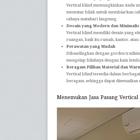
Vertical blind memungkinkan Anda u
memutar bilah untuk membiarkan ca
cahaya matahari langsung.
Desain yang Modern dan Minimalis
Vertical blind memiliki desain yang 
ruangan, baik itu rumah, kantor, atau
Perawatan yang Mudah
Dibandingkan dengan gorden tradision
mengelap bilahnya dengan kain lemb
Beragam Pilihan Material dan War
Vertical blind tersedia dalam berbaga
beragam, sehingga dapat disesuaikan
Menemukan Jasa Pasang Vertical 