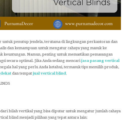
ler untuk penutup jendela, terutama di lingkungan perkantoran dan
alis dan kemampuan untuk mengatur cahaya yang masuk ke
yak keuntungan. Namun, penting untuk memastikan pemasangan
gsi secara optimal. Jika Anda sedang mencari
jasa pasang vertical
 segala hal yang perlu Anda ketahui, termasuk tips memilih produk,
rdekat
dan tempat
jual vertical blind
.
iri dari bilah vertikal yang bisa diputar untuk mengatur jumlah cahaya
al blind menjadi pilihan yang tepat antara lain: