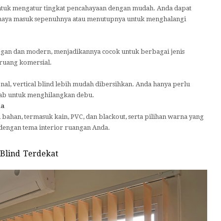
ntuk mengatur tingkat pencahayaan dengan mudah. Anda dapat
haya masuk sepenuhnya atau menutupnya untuk menghalangi
elegan dan modern, menjadikannya cocok untuk berbagai jenis
 ruang komersial.
al, vertical blind lebih mudah dibersihkan. Anda hanya perlu
ab untuk menghilangkan debu.
na
i bahan, termasuk kain, PVC, dan blackout, serta pilihan warna yang
 dengan tema interior ruangan Anda.
Blind Terdekat