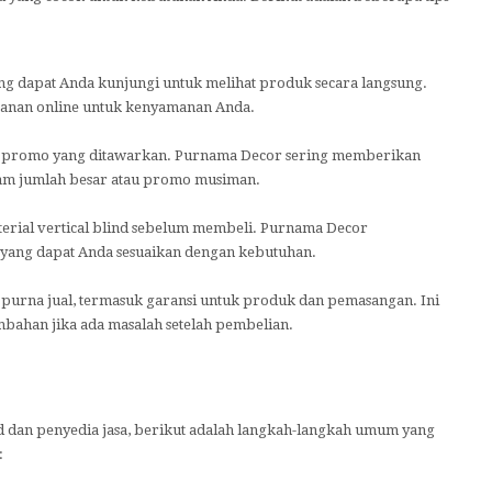
ng dapat Anda kunjungi untuk melihat produk secara langsung.
anan online untuk kenyamanan Anda.
au promo yang ditawarkan. Purnama Decor sering memberikan
am jumlah besar atau promo musiman.
terial vertical blind sebelum membeli. Purnama Decor
yang dapat Anda sesuaikan dengan kebutuhan.
urna jual, termasuk garansi untuk produk dan pemasangan. Ini
ahan jika ada masalah setelah pembelian.
nd dan penyedia jasa, berikut adalah langkah-langkah umum yang
: