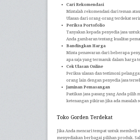
Cari Rekomendasi
Mintalah rekomendasi dari teman atau
Ulasan dari orang-orang terdekat seri
Periksa Portofolio
Tanyakan kepada penyedia jasa untu
Anda gambaran tentang kualitas pem
Bandingkan Harga
Minta penawaran dari beberapa peny
apa saja yang termasuk dalam harga t
Cek Ulasan Online
Periksa ulasan dan testimoni pelangg
orang lain dengan penyedia jasa terse
Jaminan Pemasangan
Pastikan jasa pasang yang Anda pili
ketenangan pikiran jika ada masalah 
Toko Gorden Terdekat
Jika Anda mencari tempat untuk membeli ve
menyediakan berbagai pilihan produk. Sala