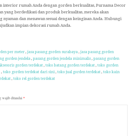
lan interior rumah Anda dengan gorden berkualitas, Purnama Decor
nan yang berdedikasi dan produk berkualitas, mereka akan
g nyaman dan menawan sesuai dengan keinginan Anda. Hubungi
ujudkan impian dekorasi rumah Anda.
den per meter
,
jasa pasang gorden surabaya
,
jasa pasang gorden
ng gorden jendela
,
pasang gorden jendela minimalis
,
pasang gorden
aksesoris gorden terdekat
,
toko batang gorden terdekat
,
toko gorden
a
,
toko gorden terdekat dari sini
,
toko jual gorden terdekat
,
toko kain
rdekat
,
toko rel gorden terdekat
 wajib ditandai
*