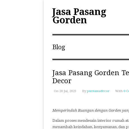
Jasa Pasang
Gorden
Blog
Jasa Pasang Gorden T
Decor
On 20 Jul, 2023
By
purnamadecor
With
0 
Memperindah Ruangan dengan Gorden yang
Dalam proses mendesain interior rumah at
menambah keindahan, kenyamanan, dan priv