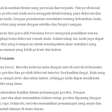
h konsultasi desain yang personal dan terpadu. Tim profesional
referensi Anda serta menggali detail tentang gaya dekorasi dan
ngan Anda. Dengan pemahaman mendalam tentang kebutuhan Anda,
en yang sesuai dengan estetika dan fungsi ruangan.
saran dari para ahli Purnama Decor mengenai pemilihan warna,
gkapi tema dekorasi rumah Anda. Dalam tahap ini, Anda juga dapat
en yang transparan untuk mendapatkan sinar matahari yang
n suasana yang lebih private dan kalem.
Terjamin
rnama Decor. Mereka bekerja sama dengan merek-merek terkemuka
 gorden dan produk dekorasi interior berkualitas tinggi. Kain yang
, tampil awet, dan tahan luntur, sehingga Anda dapat menikmati
aktu yang lama.
gutamakan kualitas dalam pemasangan gorden. Dengan
i, mereka akan memastikan bahwa setiap gorden dipasang dengan
g rapi. Selain itu, mereka memastikan pemasangan yang aman dan
salah lainnya di masa depan.