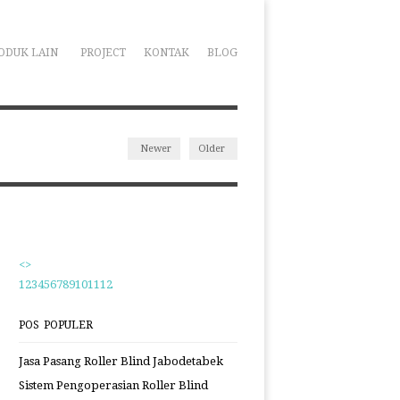
ODUK LAIN
PROJECT
KONTAK
BLOG
Newer
Older
<
>
1
2
3
4
5
6
7
8
9
10
11
12
POS POPULER
Jasa Pasang Roller Blind Jabodetabek
Sistem Pengoperasian Roller Blind