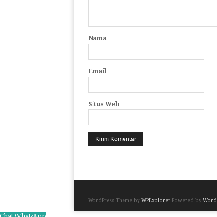
Nama
Email
Situs Web
WordPress Theme by
WPExplorer
Powered by
Word
Chat WhatsApp