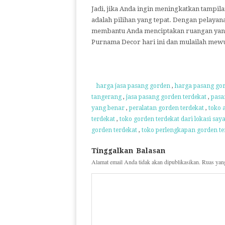
Jadi, jika Anda ingin meningkatkan tampi
adalah pilihan yang tepat. Dengan pelaya
membantu Anda menciptakan ruangan yan
Purnama Decor hari ini dan mulailah mew
harga jasa pasang gorden
,
harga pasang gor
tangerang
,
jasa pasang gorden terdekat
,
pasa
yang benar
,
peralatan gorden terdekat
,
toko 
terdekat
,
toko gorden terdekat dari lokasi say
gorden terdekat
,
toko perlengkapan gorden te
Tinggalkan Balasan
Alamat email Anda tidak akan dipublikasikan.
Ruas yang