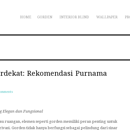
HOME
GORDEN
INTERIOR BLIND
WALLPAPER
PR
erdekat: Rekomendasi Purnama
Comments
 Elegan dan Fungsional
au ruangan, elemen seperti gorden memiliki peran penting untuk
asi. Gorden tidak hanya berfungsi sebagai pelindung dari sinar