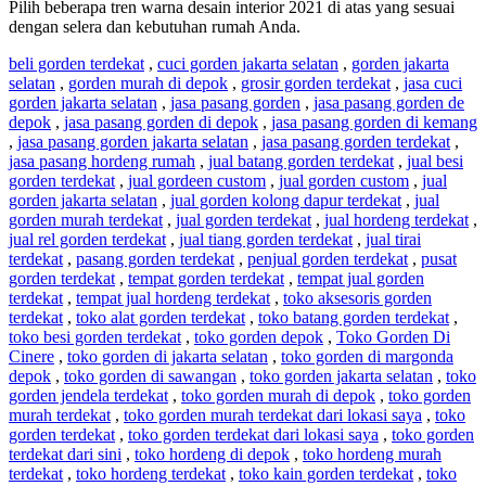
Pilih beberapa tren warna desain interior 2021 di atas yang sesuai
dengan selera dan kebutuhan rumah Anda.
beli gorden terdekat
,
cuci gorden jakarta selatan
,
gorden jakarta
selatan
,
gorden murah di depok
,
grosir gorden terdekat
,
jasa cuci
gorden jakarta selatan
,
jasa pasang gorden
,
jasa pasang gorden de
depok
,
jasa pasang gorden di depok
,
jasa pasang gorden di kemang
,
jasa pasang gorden jakarta selatan
,
jasa pasang gorden terdekat
,
jasa pasang hordeng rumah
,
jual batang gorden terdekat
,
jual besi
gorden terdekat
,
jual gordeen custom
,
jual gorden custom
,
jual
gorden jakarta selatan
,
jual gorden kolong dapur terdekat
,
jual
gorden murah terdekat
,
jual gorden terdekat
,
jual hordeng terdekat
,
jual rel gorden terdekat
,
jual tiang gorden terdekat
,
jual tirai
terdekat
,
pasang gorden terdekat
,
penjual gorden terdekat
,
pusat
gorden terdekat
,
tempat gorden terdekat
,
tempat jual gorden
terdekat
,
tempat jual hordeng terdekat
,
toko aksesoris gorden
terdekat
,
toko alat gorden terdekat
,
toko batang gorden terdekat
,
toko besi gorden terdekat
,
toko gorden depok
,
Toko Gorden Di
Cinere
,
toko gorden di jakarta selatan
,
toko gorden di margonda
depok
,
toko gorden di sawangan
,
toko gorden jakarta selatan
,
toko
gorden jendela terdekat
,
toko gorden murah di depok
,
toko gorden
murah terdekat
,
toko gorden murah terdekat dari lokasi saya
,
toko
gorden terdekat
,
toko gorden terdekat dari lokasi saya
,
toko gorden
terdekat dari sini
,
toko hordeng di depok
,
toko hordeng murah
terdekat
,
toko hordeng terdekat
,
toko kain gorden terdekat
,
toko