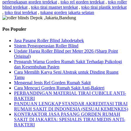
perlengkapan gorden terdekat
,
toko rel gorden terdekat
,
toko roller
blind terdekat
,
toko tirai magnet terdekat
,
toko tirai plastik terdekat
,
toko tirai terdekat
,
tukang gorden jakarta selatan
Pos Populer
Jasa Pasang Roller Blind Jabodetabek
Sistem Pengoperasian Roller Blind
Update Harga Roller Blind per Meter 2026 (Sharp Point
Original)
Pengaruh Warna Gorden Rumah Sakit Terhadap Psikologi
dan Kesembuhan Pasien
Cara Memilih Karya Seni Abstrak untuk Dinding Ruang
Tamu
Mengenal Jenis Rel Gorden Rumah Sakit
Cara Mencuci Gorden Rumah Sakit Anti-Bakteri
PERBANDINGAN MATERIAL TIRAI CUBICLE ANTI-
BAKTERI
PANDUAN LENGKAP STANDAR AKREDITASI TIRAI
RUMAH SAKIT DI INDONESIA (SESUAI KEMENKES)
KONTRAKTOR JASA PASANG GORDEN RUMAH
SAKIT DI JAKARTA: SPESIALIS TIRAI MEDIS ANTI-
BAKTERI