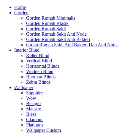
Home
Gorden
Gorden Rumah Minimalis
Gorden Rumah Klasik
Gorden Rumah Sakit
Gorden Rumah Sakit Anti Noda
Gorden Rumah Sakit Anti Bakteri
Grden Rumah Sakit Anti Bakteri Dan Anti Noda
Interior Blind
Roller Blind
Vertical Blind
Horizontal Blinds
Wodden Blind
Rhoman Blinds
Zebra Blinds
Wallpaper
Sapphire
Wow
Belagio
Maestro
Bless
Glamour
Platinum
Wallpaper Custom