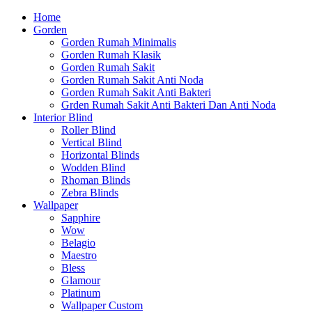
Home
Gorden
Gorden Rumah Minimalis
Gorden Rumah Klasik
Gorden Rumah Sakit
Gorden Rumah Sakit Anti Noda
Gorden Rumah Sakit Anti Bakteri
Grden Rumah Sakit Anti Bakteri Dan Anti Noda
Interior Blind
Roller Blind
Vertical Blind
Horizontal Blinds
Wodden Blind
Rhoman Blinds
Zebra Blinds
Wallpaper
Sapphire
Wow
Belagio
Maestro
Bless
Glamour
Platinum
Wallpaper Custom