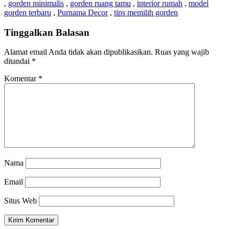
,
gorden minimalis
,
gorden ruang tamu
,
interior rumah
,
model
gorden terbaru
,
Purnama Decor
,
tips memilih gorden
Tinggalkan Balasan
Alamat email Anda tidak akan dipublikasikan.
Ruas yang wajib
ditandai
*
Komentar
*
Nama
Email
Situs Web