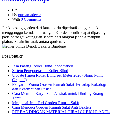
On
By
purnamadecor
With
0 Comments
Jarak pasang gorden dari lantai perlu diperhatikan agar tidak
mengganggu keindahan ruangan. Gorden sendiri dapat dipasang
pada berbagai ketinggian seperti dari bingkai jendela maupun
plafon. Selain itu jarak antara gorden…
Pos Populer
Jasa Pasang Roller Blind Jabodetabek
Sistem Pengoperasian Roller Blind
Update Harga Roller Blind per Meter 2026 (Sharp Point
Original)
Pengaruh Warna Gorden Rumah Sakit Terhadap Psikologi
dan Kesembuhan Pasien
Cara Memilih Karya Seni Abstrak untuk Dinding Ruang
Tamu
Mengenal Jenis Rel Gorden Rumah Sakit
Cara Mencuci Gorden Rumah Sakit Anti-Bakteri
PERBANDINGAN MATERIAL TIRAI CUBICLE ANTI-