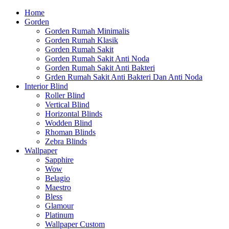
Home
Gorden
Gorden Rumah Minimalis
Gorden Rumah Klasik
Gorden Rumah Sakit
Gorden Rumah Sakit Anti Noda
Gorden Rumah Sakit Anti Bakteri
Grden Rumah Sakit Anti Bakteri Dan Anti Noda
Interior Blind
Roller Blind
Vertical Blind
Horizontal Blinds
Wodden Blind
Rhoman Blinds
Zebra Blinds
Wallpaper
Sapphire
Wow
Belagio
Maestro
Bless
Glamour
Platinum
Wallpaper Custom