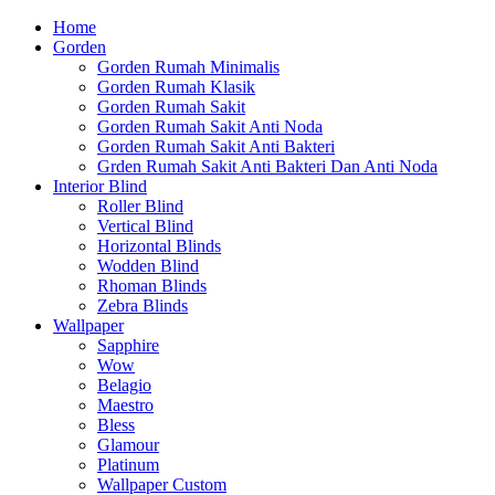
Home
Gorden
Gorden Rumah Minimalis
Gorden Rumah Klasik
Gorden Rumah Sakit
Gorden Rumah Sakit Anti Noda
Gorden Rumah Sakit Anti Bakteri
Grden Rumah Sakit Anti Bakteri Dan Anti Noda
Interior Blind
Roller Blind
Vertical Blind
Horizontal Blinds
Wodden Blind
Rhoman Blinds
Zebra Blinds
Wallpaper
Sapphire
Wow
Belagio
Maestro
Bless
Glamour
Platinum
Wallpaper Custom