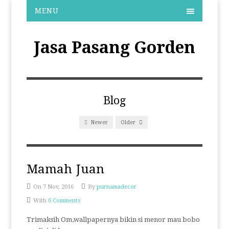
MENU
Jasa Pasang Gorden
Blog
Newer
Older
Mamah Juan
On 7 Nov, 2016
By
purnamadecor
With
0 Comments
Trimaksih Om,wallpapernya bikin si menor mau bobo