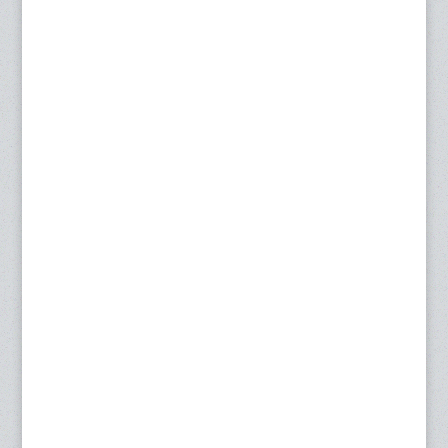
POS POPULER
Jasa Pasang Roller Blind Jabodetabek
Sistem Pengoperasian Roller Blind
Update Harga Roller Blind per Meter 2026 (Sharp Point
Original)
Pengaruh Warna Gorden Rumah Sakit Terhadap
Psikologi dan Kesembuhan Pasien
Cara Memilih Karya Seni Abstrak untuk Dinding Ruang
Tamu
Mengenal Jenis Rel Gorden Rumah Sakit
Cara Mencuci Gorden Rumah Sakit Anti-Bakteri
PERBANDINGAN MATERIAL TIRAI CUBICLE ANTI-
BAKTERI