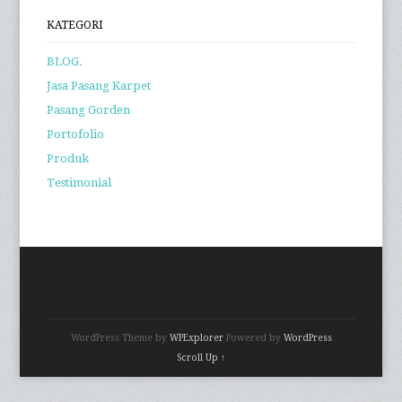
WordPress Theme by
WPExplorer
Powered by
WordPress
Scroll Up ↑