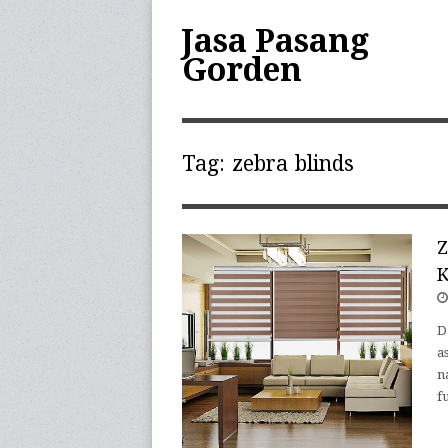
Jasa Pasang
Gorden
Tag:
zebra blinds
Z
K
D
a
n
f