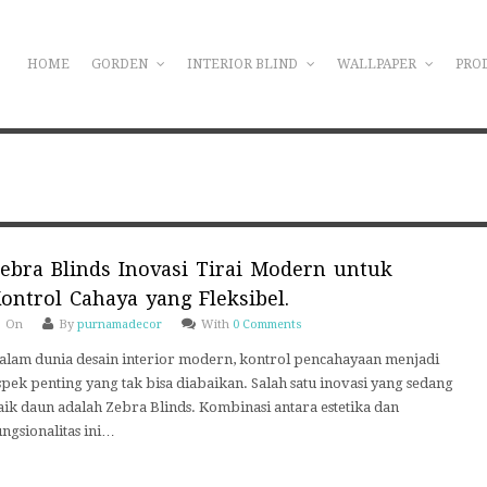
HOME
GORDEN
INTERIOR BLIND
WALLPAPER
PRO
ebra Blinds Inovasi Tirai Modern untuk
ontrol Cahaya yang Fleksibel.
On
By
purnamadecor
With
0 Comments
alam dunia desain interior modern, kontrol pencahayaan menjadi
spek penting yang tak bisa diabaikan. Salah satu inovasi yang sedang
aik daun adalah Zebra Blinds. Kombinasi antara estetika dan
ungsionalitas ini…