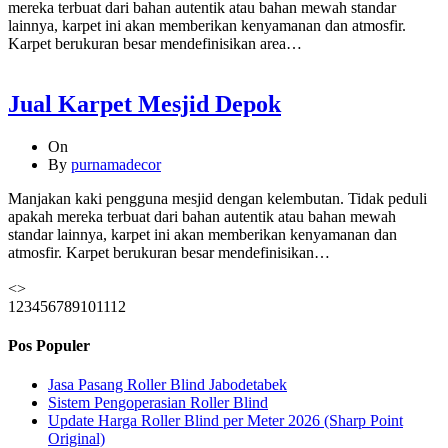
mereka terbuat dari bahan autentik atau bahan mewah standar
lainnya, karpet ini akan memberikan kenyamanan dan atmosfir.
Karpet berukuran besar mendefinisikan area…
Jual Karpet Mesjid Depok
On
By
purnamadecor
Manjakan kaki pengguna mesjid dengan kelembutan. Tidak peduli
apakah mereka terbuat dari bahan autentik atau bahan mewah
standar lainnya, karpet ini akan memberikan kenyamanan dan
atmosfir. Karpet berukuran besar mendefinisikan…
<
>
1
2
3
4
5
6
7
8
9
10
11
12
Pos Populer
Jasa Pasang Roller Blind Jabodetabek
Sistem Pengoperasian Roller Blind
Update Harga Roller Blind per Meter 2026 (Sharp Point
Original)