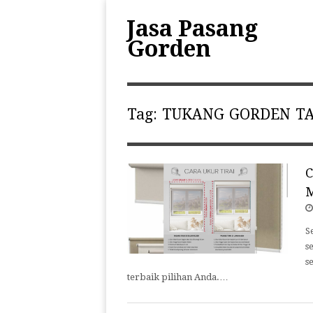
Jasa Pasang
Gorden
Tag:
TUKANG GORDEN T
C
M
S
s
s
terbaik pilihan Anda.…