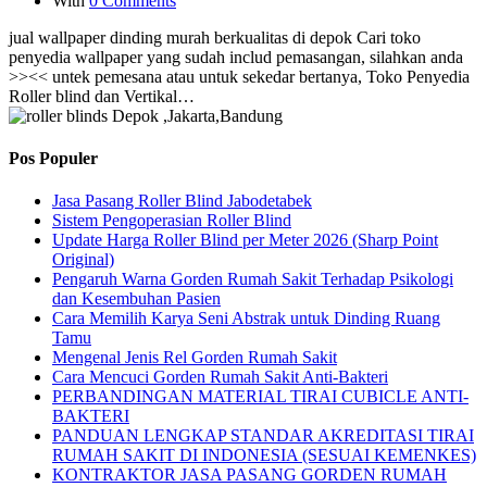
With
0 Comments
jual wallpaper dinding murah berkualitas di depok Cari toko
penyedia wallpaper yang sudah includ pemasangan, silahkan anda
>><< untek pemesana atau untuk sekedar bertanya, Toko Penyedia
Roller blind dan Vertikal…
Pos Populer
Jasa Pasang Roller Blind Jabodetabek
Sistem Pengoperasian Roller Blind
Update Harga Roller Blind per Meter 2026 (Sharp Point
Original)
Pengaruh Warna Gorden Rumah Sakit Terhadap Psikologi
dan Kesembuhan Pasien
Cara Memilih Karya Seni Abstrak untuk Dinding Ruang
Tamu
Mengenal Jenis Rel Gorden Rumah Sakit
Cara Mencuci Gorden Rumah Sakit Anti-Bakteri
PERBANDINGAN MATERIAL TIRAI CUBICLE ANTI-
BAKTERI
PANDUAN LENGKAP STANDAR AKREDITASI TIRAI
RUMAH SAKIT DI INDONESIA (SESUAI KEMENKES)
KONTRAKTOR JASA PASANG GORDEN RUMAH