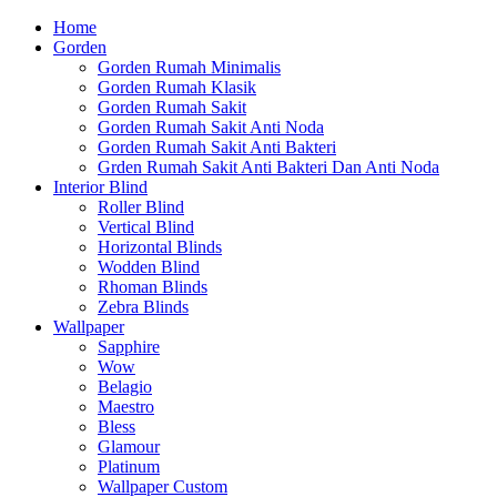
Home
Gorden
Gorden Rumah Minimalis
Gorden Rumah Klasik
Gorden Rumah Sakit
Gorden Rumah Sakit Anti Noda
Gorden Rumah Sakit Anti Bakteri
Grden Rumah Sakit Anti Bakteri Dan Anti Noda
Interior Blind
Roller Blind
Vertical Blind
Horizontal Blinds
Wodden Blind
Rhoman Blinds
Zebra Blinds
Wallpaper
Sapphire
Wow
Belagio
Maestro
Bless
Glamour
Platinum
Wallpaper Custom