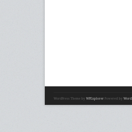
WordPress Theme by
WPExplorer
Powered by
Word