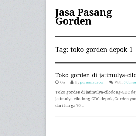
Jasa Pasang
Gorden
Tag:
toko gorden depok 1
Toko gorden di jatimulya-ci
On
By
purnamadecor
With
0 Comm
Toko gorden di jatimulya-cilodong-GDC d
jatimulya-cilodong-GDC depok, Gorden yang
dari harga 70…