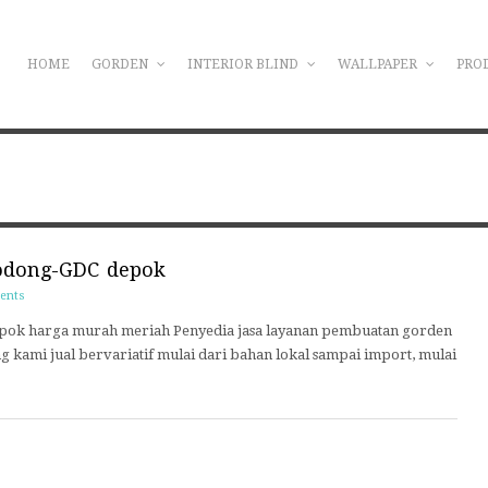
HOME
GORDEN
INTERIOR BLIND
WALLPAPER
PRO
lodong-GDC depok
ents
epok harga murah meriah Penyedia jasa layanan pembuatan gorden
 kami jual bervariatif mulai dari bahan lokal sampai import, mulai