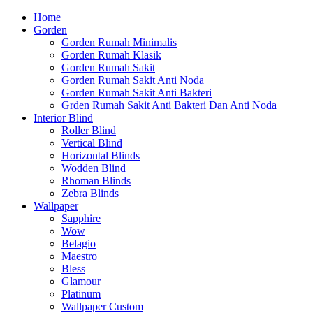
Home
Gorden
Gorden Rumah Minimalis
Gorden Rumah Klasik
Gorden Rumah Sakit
Gorden Rumah Sakit Anti Noda
Gorden Rumah Sakit Anti Bakteri
Grden Rumah Sakit Anti Bakteri Dan Anti Noda
Interior Blind
Roller Blind
Vertical Blind
Horizontal Blinds
Wodden Blind
Rhoman Blinds
Zebra Blinds
Wallpaper
Sapphire
Wow
Belagio
Maestro
Bless
Glamour
Platinum
Wallpaper Custom