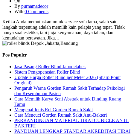
On
By
purnamadecor
With
0 Comments
Ketika Anda memutuskan untuk service sofa lama, salah satu
langkah terpenting adalah memilih kain pelapis yang tepat. Tidak
hanya soal estetika, tapi juga kenyamanan, daya tahan, dan
kemudahan perawatan. Jika…
Pos Populer
Jasa Pasang Roller Blind Jabodetabek
Sistem Pengoperasian Roller Blind
Update Harga Roller Blind per Meter 2026 (Sharp Point
Original)
Pengaruh Warna Gorden Rumah Sakit Terhadap Psikologi
dan Kesembuhan Pasien
Cara Memilih Karya Seni Abstrak untuk Dinding Ruang
Tamu
Mengenal Jenis Rel Gorden Rumah Sakit
Cara Mencuci Gorden Rumah Sakit Anti-Bakteri
PERBANDINGAN MATERIAL TIRAI CUBICLE ANTI-
BAKTERI
PANDUAN LENGKAP STANDAR AKREDITASI TIRAI