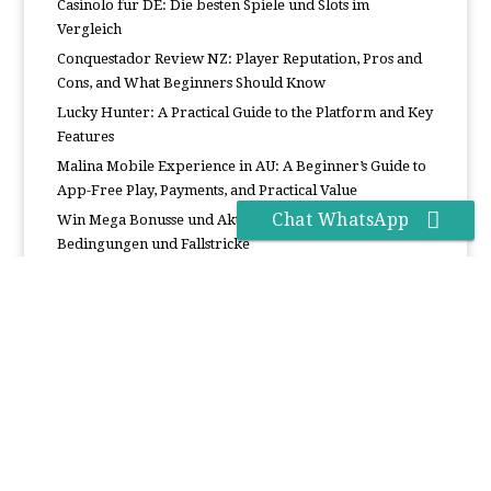
Casinolo für DE: Die besten Spiele und Slots im
Vergleich
Conquestador Review NZ: Player Reputation, Pros and
Cons, and What Beginners Should Know
Lucky Hunter: A Practical Guide to the Platform and Key
Features
Malina Mobile Experience in AU: A Beginner’s Guide to
App-Free Play, Payments, and Practical Value
Chat WhatsApp
Win Mega Bonusse und Aktionen in DE: Wert,
Bedingungen und Fallstricke
Jasa Pasang Roller Blind Jabodetabek
KATEGORI
BLOG.
Jasa Pasang Karpet
Pasang Gorden
Portofolio