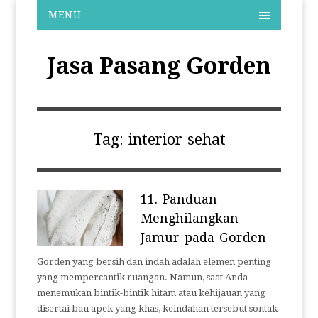
MENU
Jasa Pasang Gorden
Tag:
interior sehat
11. Panduan
Menghilangkan
Jamur pada Gorden
Gorden yang bersih dan indah adalah elemen penting
yang mempercantik ruangan. Namun, saat Anda
menemukan bintik-bintik hitam atau kehijauan yang
disertai bau apek yang khas, keindahan tersebut sontak