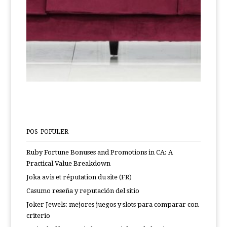
POS POPULER
Ruby Fortune Bonuses and Promotions in CA: A
Practical Value Breakdown
Joka avis et réputation du site (FR)
Casumo reseña y reputación del sitio
Joker Jewels: mejores juegos y slots para comparar con
criterio