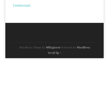
Testimonial
WordPress Theme by
WPExplorer
Powered by
WordPress
Scroll Up ↑