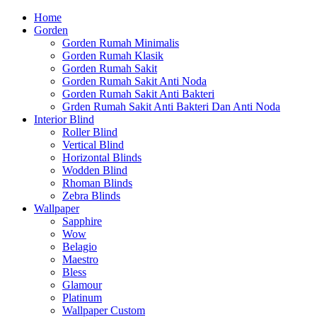
Home
Gorden
Gorden Rumah Minimalis
Gorden Rumah Klasik
Gorden Rumah Sakit
Gorden Rumah Sakit Anti Noda
Gorden Rumah Sakit Anti Bakteri
Grden Rumah Sakit Anti Bakteri Dan Anti Noda
Interior Blind
Roller Blind
Vertical Blind
Horizontal Blinds
Wodden Blind
Rhoman Blinds
Zebra Blinds
Wallpaper
Sapphire
Wow
Belagio
Maestro
Bless
Glamour
Platinum
Wallpaper Custom