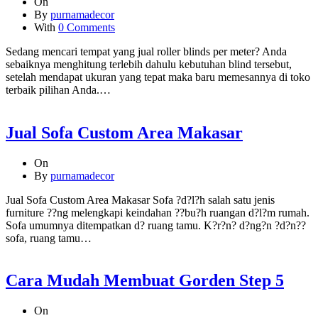
On
By
purnamadecor
With
0 Comments
Sedang mencari tempat yang jual roller blinds per meter? Anda
sebaiknya menghitung terlebih dahulu kebutuhan blind tersebut,
setelah mendapat ukuran yang tepat maka baru memesannya di toko
terbaik pilihan Anda.…
Jual Sofa Custom Area Makasar
On
By
purnamadecor
Jual Sofa Custom Area Makasar Sofa ?d?l?h salah satu jenis
furniture ??ng melengkapi keindahan ??bu?h ruangan d?l?m rumah.
Sofa umumnya ditempatkan d? ruang tamu. K?r?n? d?ng?n ?d?n??
sofa, ruang tamu…
Cara Mudah Membuat Gorden Step 5
On