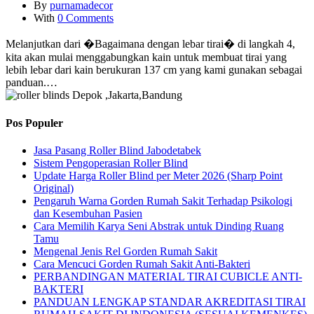
By
purnamadecor
With
0 Comments
Melanjutkan dari �Bagaimana dengan lebar tirai� di langkah 4,
kita akan mulai menggabungkan kain untuk membuat tirai yang
lebih lebar dari kain berukuran 137 cm yang kami gunakan sebagai
panduan.…
Pos Populer
Jasa Pasang Roller Blind Jabodetabek
Sistem Pengoperasian Roller Blind
Update Harga Roller Blind per Meter 2026 (Sharp Point
Original)
Pengaruh Warna Gorden Rumah Sakit Terhadap Psikologi
dan Kesembuhan Pasien
Cara Memilih Karya Seni Abstrak untuk Dinding Ruang
Tamu
Mengenal Jenis Rel Gorden Rumah Sakit
Cara Mencuci Gorden Rumah Sakit Anti-Bakteri
PERBANDINGAN MATERIAL TIRAI CUBICLE ANTI-
BAKTERI
PANDUAN LENGKAP STANDAR AKREDITASI TIRAI