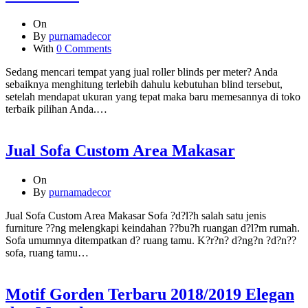
On
By
purnamadecor
With
0 Comments
Sedang mencari tempat yang jual roller blinds per meter? Anda
sebaiknya menghitung terlebih dahulu kebutuhan blind tersebut,
setelah mendapat ukuran yang tepat maka baru memesannya di toko
terbaik pilihan Anda.…
Jual Sofa Custom Area Makasar
On
By
purnamadecor
Jual Sofa Custom Area Makasar Sofa ?d?l?h salah satu jenis
furniture ??ng melengkapi keindahan ??bu?h ruangan d?l?m rumah.
Sofa umumnya ditempatkan d? ruang tamu. K?r?n? d?ng?n ?d?n??
sofa, ruang tamu…
Motif Gorden Terbaru 2018/2019 Elegan