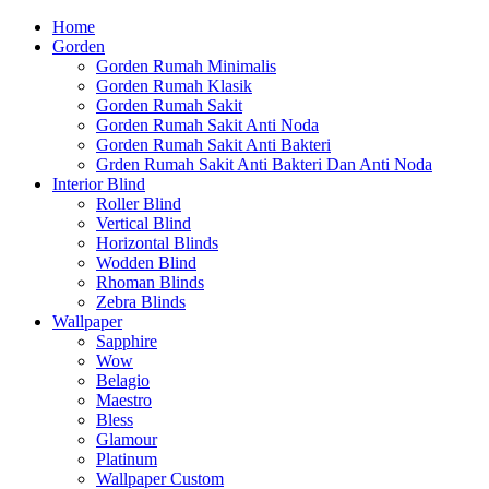
Home
Gorden
Gorden Rumah Minimalis
Gorden Rumah Klasik
Gorden Rumah Sakit
Gorden Rumah Sakit Anti Noda
Gorden Rumah Sakit Anti Bakteri
Grden Rumah Sakit Anti Bakteri Dan Anti Noda
Interior Blind
Roller Blind
Vertical Blind
Horizontal Blinds
Wodden Blind
Rhoman Blinds
Zebra Blinds
Wallpaper
Sapphire
Wow
Belagio
Maestro
Bless
Glamour
Platinum
Wallpaper Custom