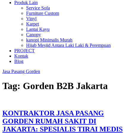
Produk Lain
Service Sofa
Furniture Custom
Vinyl
Karpet
Lantai Kayu
Canopy
kanopi Minimalis Murah
Hijab Mesjid Antara Laki Laki & Perempuan
PROJECT
Kontak
Blog
Jasa Pasang Gorden
Tag:
Gorden B2B Jakarta
KONTRAKTOR JASA PASANG
GORDEN RUMAH SAKIT DI
JAKARTA: SPESIALIS TIRAI MEDIS