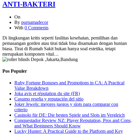
ANTI-BAKTERI
On
By
purnamadecor
With
0 Comments
Di lingkungan kritis seperti fasilitas kesehatan, pemilihan dan
pemasangan gorden atau tirai tidak bisa disamakan dengan hunian
biasa. Tirai di Rumah Sakit bukan hanya soal estetika, tetapi
merupakan komponen vital…
Pos Populer
Ruby Fortune Bonuses and Promotions in CA: A Practical
Value Breakdown
Joka avis et réputation du site (FR)
Casumo reseña y reputación del sitio
Joker Jewels: mejores juegos y slots para comparar con
criterio
Casinolo für DE: Die besten Spiele und Slots im Vergleich
Conquestador Review NZ: Player Reputation, Pros and Cons,
and What Beginners Should Know
Lucky Hunter: A Practical Guide to the Platform and Key