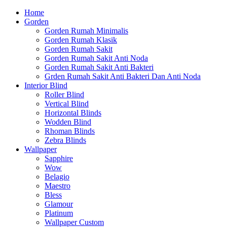
Home
Gorden
Gorden Rumah Minimalis
Gorden Rumah Klasik
Gorden Rumah Sakit
Gorden Rumah Sakit Anti Noda
Gorden Rumah Sakit Anti Bakteri
Grden Rumah Sakit Anti Bakteri Dan Anti Noda
Interior Blind
Roller Blind
Vertical Blind
Horizontal Blinds
Wodden Blind
Rhoman Blinds
Zebra Blinds
Wallpaper
Sapphire
Wow
Belagio
Maestro
Bless
Glamour
Platinum
Wallpaper Custom