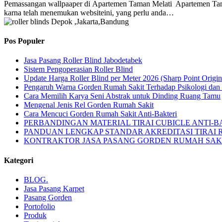
Pemassangan wallpaaper di Apartemen Taman Melati Apartemen Taman
karna telah menemukan websiteini, yang perlu anda…
Pos Populer
Jasa Pasang Roller Blind Jabodetabek
Sistem Pengoperasian Roller Blind
Update Harga Roller Blind per Meter 2026 (Sharp Point Origin
Pengaruh Warna Gorden Rumah Sakit Terhadap Psikologi dan
Cara Memilih Karya Seni Abstrak untuk Dinding Ruang Tamu
Mengenal Jenis Rel Gorden Rumah Sakit
Cara Mencuci Gorden Rumah Sakit Anti-Bakteri
PERBANDINGAN MATERIAL TIRAI CUBICLE ANTI-B
PANDUAN LENGKAP STANDAR AKREDITASI TIRAI R
KONTRAKTOR JASA PASANG GORDEN RUMAH SAKIT D
Kategori
BLOG.
Jasa Pasang Karpet
Pasang Gorden
Portofolio
Produk