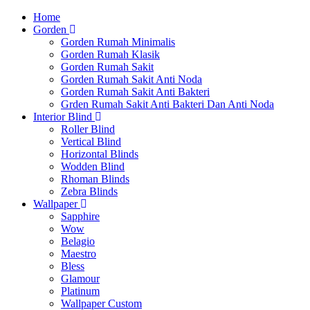
Home
Gorden
Gorden Rumah Minimalis
Gorden Rumah Klasik
Gorden Rumah Sakit
Gorden Rumah Sakit Anti Noda
Gorden Rumah Sakit Anti Bakteri
Grden Rumah Sakit Anti Bakteri Dan Anti Noda
Interior Blind
Roller Blind
Vertical Blind
Horizontal Blinds
Wodden Blind
Rhoman Blinds
Zebra Blinds
Wallpaper
Sapphire
Wow
Belagio
Maestro
Bless
Glamour
Platinum
Wallpaper Custom