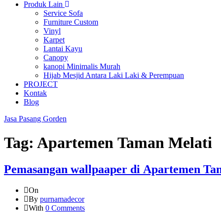
Produk Lain
Service Sofa
Furniture Custom
Vinyl
Karpet
Lantai Kayu
Canopy
kanopi Minimalis Murah
Hijab Mesjid Antara Laki Laki & Perempuan
PROJECT
Kontak
Blog
Jasa Pasang Gorden
Tag:
Apartemen Taman Melati
Pemasangan wallpaaper di Apartemen Ta
On
By
purnamadecor
With
0 Comments