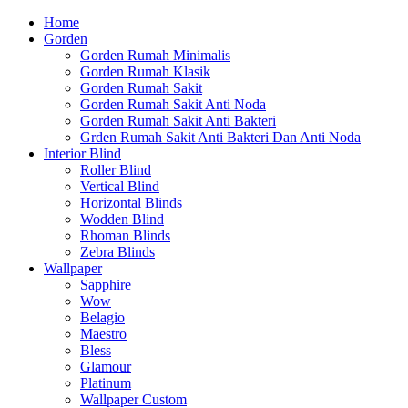
Home
Gorden
Gorden Rumah Minimalis
Gorden Rumah Klasik
Gorden Rumah Sakit
Gorden Rumah Sakit Anti Noda
Gorden Rumah Sakit Anti Bakteri
Grden Rumah Sakit Anti Bakteri Dan Anti Noda
Interior Blind
Roller Blind
Vertical Blind
Horizontal Blinds
Wodden Blind
Rhoman Blinds
Zebra Blinds
Wallpaper
Sapphire
Wow
Belagio
Maestro
Bless
Glamour
Platinum
Wallpaper Custom