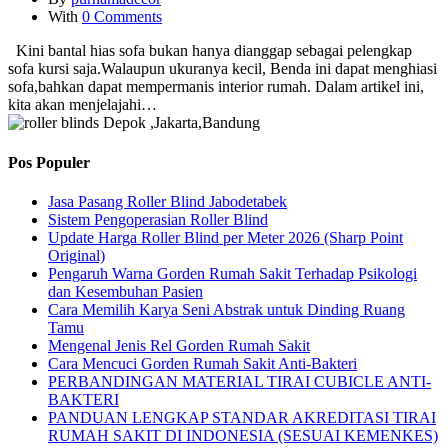
With
0 Comments
Kini bantal hias sofa bukan hanya dianggap sebagai pelengkap
sofa kursi saja.Walaupun ukuranya kecil, Benda ini dapat menghiasi
sofa,bahkan dapat mempermanis interior rumah. Dalam artikel ini,
kita akan menjelajahi…
Pos Populer
Jasa Pasang Roller Blind Jabodetabek
Sistem Pengoperasian Roller Blind
Update Harga Roller Blind per Meter 2026 (Sharp Point
Original)
Pengaruh Warna Gorden Rumah Sakit Terhadap Psikologi
dan Kesembuhan Pasien
Cara Memilih Karya Seni Abstrak untuk Dinding Ruang
Tamu
Mengenal Jenis Rel Gorden Rumah Sakit
Cara Mencuci Gorden Rumah Sakit Anti-Bakteri
PERBANDINGAN MATERIAL TIRAI CUBICLE ANTI-
BAKTERI
PANDUAN LENGKAP STANDAR AKREDITASI TIRAI
RUMAH SAKIT DI INDONESIA (SESUAI KEMENKES)