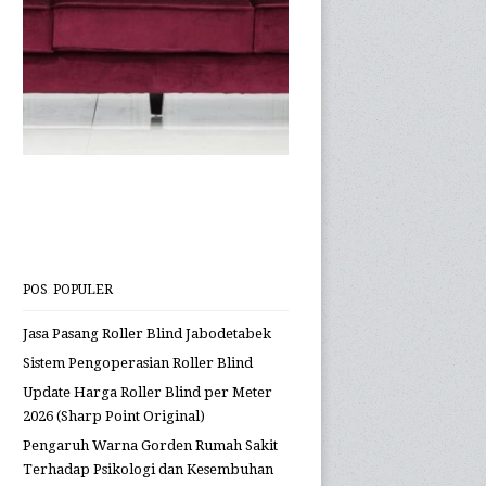
Sistem Pengoperasian Roller Blind
Update Harga Roller Blind per Meter
2026 (Sharp Point Original)
Pengaruh Warna Gorden Rumah Sakit
Terhadap Psikologi dan Kesembuhan
Pasien
Cara Memilih Karya Seni Abstrak untuk
Dinding Ruang Tamu
Mengenal Jenis Rel Gorden Rumah Sakit
Cara Mencuci Gorden Rumah Sakit Anti-
Bakteri
PERBANDINGAN MATERIAL TIRAI
CUBICLE ANTI-BAKTERI
PANDUAN LENGKAP STANDAR
AKREDITASI TIRAI RUMAH SAKIT DI
INDONESIA (SESUAI KEMENKES)
KONTRAKTOR JASA PASANG GORDEN
RUMAH SAKIT DI JAKARTA: SPESIALIS
TIRAI MEDIS ANTI-BAKTERI