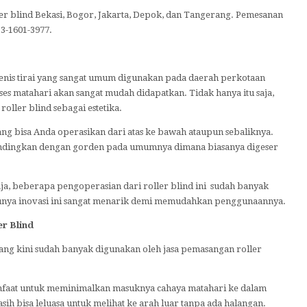
r blind Bekasi, Bogor, Jakarta, Depok, dan Tangerang. Pemesanan
3-1601-3977.
 jenis tirai yang sangat umum digunakan pada daerah perkotaan
es matahari akan sangat mudah didapatkan. Tidak hanya itu saja,
ller blind sebagai estetika.
yang bisa Anda operasikan dari atas ke bawah ataupun sebaliknya.
andingkan dengan gorden pada umumnya dimana biasanya digeser
ja, beberapa pengoperasian dari roller blind ini sudah banyak
unya inovasi ini sangat menarik demi memudahkan penggunaannya.
r Blind
d yang kini sudah banyak digunakan oleh jasa pemasangan roller
nfaat untuk meminimalkan masuknya cahaya matahari ke dalam
h bisa leluasa untuk melihat ke arah luar tanpa ada halangan.