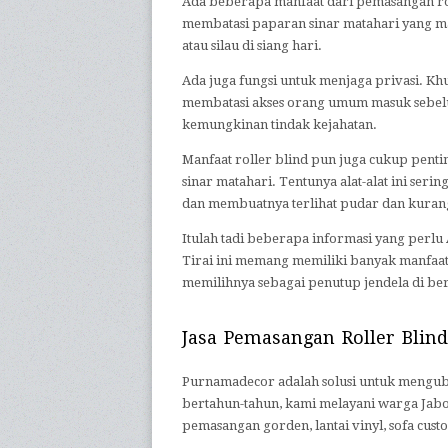
Ada beberapa manfaat dari pemasangan rol
membatasi paparan sinar matahari yang mas
atau silau di siang hari.
Ada juga fungsi untuk menjaga privasi. K
membatasi akses orang umum masuk sebelu
kemungkinan tindak kejahatan.
Manfaat roller blind pun juga cukup penti
sinar matahari. Tentunya alat-alat ini se
dan membuatnya terlihat pudar dan kurang
Itulah tadi beberapa informasi yang perl
Tirai ini memang memiliki banyak manfaat 
memilihnya sebagai penutup jendela di be
Jasa Pemasangan Roller Blind
Purnamadecor adalah solusi untuk menguba
bertahun-tahun, kami melayani warga Jab
pemasangan gorden, lantai vinyl, sofa cust