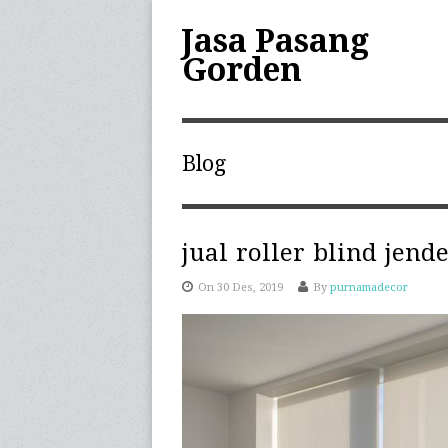
Jasa Pasang
Gorden
Blog
jual roller blind jend
On 30 Des, 2019
By
purnamadecor