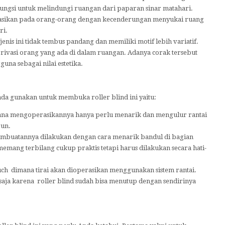
fungsi untuk melindungi ruangan dari paparan sinar matahari.
ikasikan pada orang-orang dengan kecenderungan menyukai ruang
ri.
jenis ini tidak tembus pandang dan memiliki motif lebih variatif.
rivasi orang yang ada di dalam ruangan. Adanya corak tersebut
guna sebagai nilai estetika.
da gunakan untuk membuka roller blind ini yaitu:
mana mengoperasikannya hanya perlu menarik dan mengulur rantai
run.
pembuatannya dilakukan dengan cara menarik bandul di bagian
 memang terbilang cukup praktis tetapi harus dilakukan secara hati-
ouch dimana tirai akan dioperasikan menggunakan sistem rantai.
saja karena roller blind sudah bisa menutup dengan sendirinya