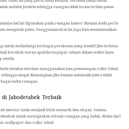
ler blind ini yang perlu Anda ketahui. Pertama yakni untuk
uk melalui jendela sehingga ruangan tidak terasa terlalu panas
hususnya hal ini digunakan pada ruangan kantor dimana Anda perlu
m mengetuk pintu. Penggunaan tirai ini juga bisa meminimalkan
ng untuk melindungi berbagai perabotan yang sensitif jika terkena
ringkali berubah warna apabila terpapar cahaya dalam waktu lama
 estetik.
u Anda ketahui sebelum menggunakan jasa pemasangan roller blind.
sehingga sangat disayangkan jika hunian minimalis justru tidak
rbagai sudut ruangan.
 di Jabodetabek Terbaik
h interior Anda menjadi lebih menarik dan elegan. Selama
odetabek untuk menciptakan sebuah ruangan yang indah. Mulai dari
om, wallpaper dan roller blind.