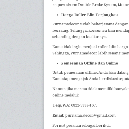
request sistem Double Brake System, Motor
Harga Roller Blin Terjangkau
Purnamadecor sudah bekerjasama dengan p
bersaing. Sehingga, konsumen bisa mendap
sebanding dengan kualitasnya.
Kami tidak ingin menjual roller blin harga
Sehingga, Purnamadecor lebih senang men
Pemesanan Offline dan Online
Untuk pemesanan offline, Anda bisa datang 
Kami siap mengajak Anda berdiskusi seputa
Namun jika merasa tidak memiliki banyak 
online melalui:
Telp/WA
: 0822-9883-1675
Email
: purnama.decor@gmail.com
Format pesanan sebagai berikut: