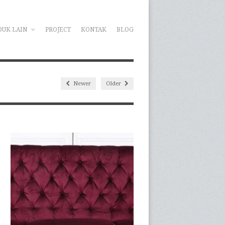
DUK LAIN
PROJECT
KONTAK
BLOG
Newer
Older
POS POPULER
Jasa Pasang Roller Blind Jabodetabek