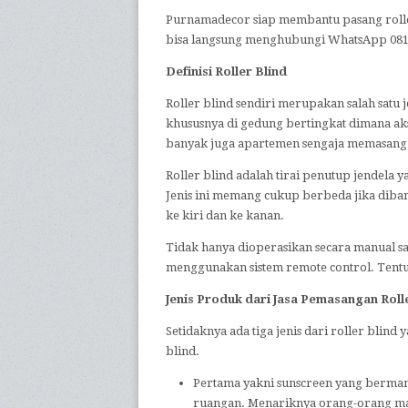
Purnamadecor siap membantu pasang rolle
bisa langsung menghubungi WhatsApp 081
Definisi Roller Blind
Roller blind sendiri merupakan salah satu
khususnya di gedung bertingkat dimana aks
banyak juga apartemen sengaja memasang ro
Roller blind adalah tirai penutup jendela 
Jenis ini memang cukup berbeda jika dib
ke kiri dan ke kanan.
Tidak hanya dioperasikan secara manual sa
menggunakan sistem remote control. Tent
Jenis Produk dari
Jasa Pemasangan Rolle
Setidaknya ada tiga jenis dari roller blin
blind.
Pertama yakni sunscreen yang berma
ruangan. Menariknya orang-orang masi