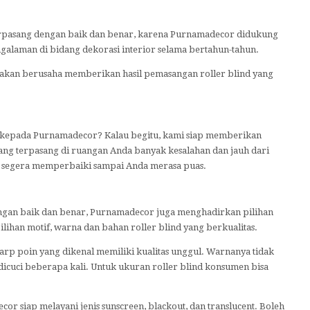
terpasang dengan baik dan benar, karena Purnamadecor didukung
ngalaman di bidang dekorasi interior selama bertahun-tahun.
 akan berusaha memberikan hasil pemasangan roller blind yang
epada Purnamadecor? Kalau begitu, kami siap memberikan
ang terpasang di ruangan Anda banyak kesalahan dan jauh dari
 segera memperbaiki sampai Anda merasa puas.
engan baik dan benar, Purnamadecor juga menghadirkan pilihan
ihan motif, warna dan bahan roller blind yang berkualitas.
sharp poin yang dikenal memiliki kualitas unggul. Warnanya tidak
icuci beberapa kali. Untuk ukuran roller blind konsumen bisa
or siap melayani jenis sunscreen, blackout, dan translucent. Boleh