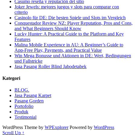
Casumo reseña y reputación del sitio
Joker Jewels: mejores juegos y slots para comparar con
criterio
Casinolo für DE: Die besten Spiele und Slots im Vergleich
Conquestador Review NZ: Player Reputation, Pros and Cons,
and What Beginners Should Know
Lucky Hunter: A Practical Guide to the Platform and Key
Features
Malina Mobile Experience in AU: A Beginner’s Guide to
App-Free Play, Payments, and Practical Value
Win Mega Bonusse und Aktionen in DE: Wert, Bedingungen
und Fallstricke
Jasa Pasang Roller Blind Jabodetabek
Kategori
BLOG.
Jasa Pasang Karpet
Pasang Gorden
Portofolio
Produk
Testimonial
WordPress Theme by
WPExplorer
Powered by
WordPress
Scroll Up ↑