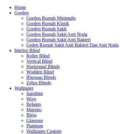
Home
Gorden
Gorden Rumah Minimalis
Gorden Rumah Klasik
Gorden Rumah Sakit
Gorden Rumah Sakit Anti Noda
Gorden Rumah Sakit Anti Bakteri
Grden Rumah Sakit Anti Bakteri Dan Anti Noda
Interior Blind
Roller Blind
Vertical Blind
Horizontal Blinds
Wodden Blind
Rhoman Blinds
Zebra Blinds
Wallpaper
Sapphire
Wow
Belagio
Maestro
Bless
Glamour
Platinum
Wallpaper Custom