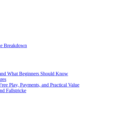
lue Breakdown
, and What Beginners Should Know
ures
ree Play, Payments, and Practical Value
d Fallstricke