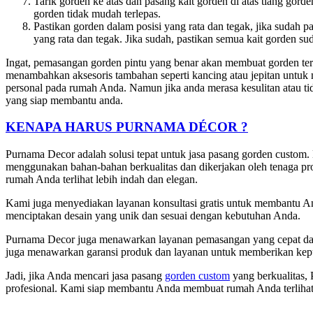
Tarik gorden ke atas dan pasang kait gorden di atas tiang gord
gorden tidak mudah terlepas.
Pastikan gorden dalam posisi yang rata dan tegak, jika sudah 
yang rata dan tegak. Jika sudah, pastikan semua kait gorden s
Ingat, pemasangan gorden pintu yang benar akan membuat gorden terli
menambahkan aksesoris tambahan seperti kancing atau jepitan untu
personal pada rumah Anda. Namun jika anda merasa kesulitan atau t
yang siap membantu anda.
KENAPA HARUS PURNAMA DÉCOR ?
Purnama Decor adalah solusi tepat untuk jasa pasang gorden custom
menggunakan bahan-bahan berkualitas dan dikerjakan oleh tenaga pr
rumah Anda terlihat lebih indah dan elegan.
Kami juga menyediakan layanan konsultasi gratis untuk membantu A
menciptakan desain yang unik dan sesuai dengan kebutuhan Anda.
Purnama Decor juga menawarkan layanan pemasangan yang cepat dan
juga menawarkan garansi produk dan layanan untuk memberikan ke
Jadi, jika Anda mencari jasa pasang
gorden custom
yang berkualitas,
profesional. Kami siap membantu Anda membuat rumah Anda terlihat 