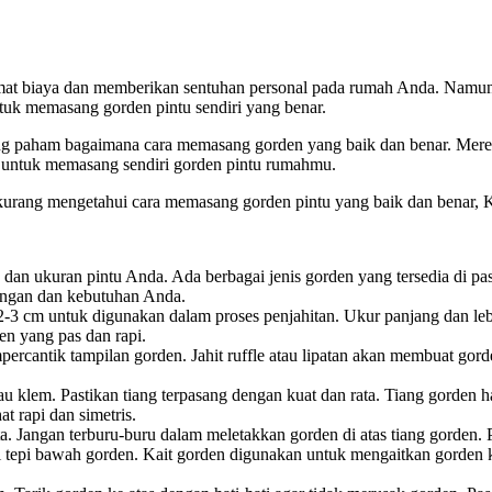
mat biaya dan memberikan sentuhan personal pada rumah Anda. Namun, 
ntuk memasang gorden pintu sendiri yang benar.
ang paham bagaimana cara memasang gorden yang baik dan benar. Mer
n untuk memasang sendiri gorden pintu rumahmu.
urang mengetahui cara memasang gorden pintu yang baik dan benar, K
dan ukuran pintu Anda. Ada berbagai jenis gorden yang tersedia di pas
ruangan dan kebutuhan Anda.
 2-3 cm untuk digunakan dalam proses penjahitan. Ukur panjang dan l
n yang pas dan rapi.
empercantik tampilan gorden. Jahit ruffle atau lipatan akan membuat gor
u klem. Pastikan tiang terpasang dengan kuat dan rata. Tiang gorden h
t rapi dan simetris.
a. Jangan terburu-buru dalam meletakkan gorden di atas tiang gorden. Pas
i tepi bawah gorden. Kait gorden digunakan untuk mengaitkan gorden k