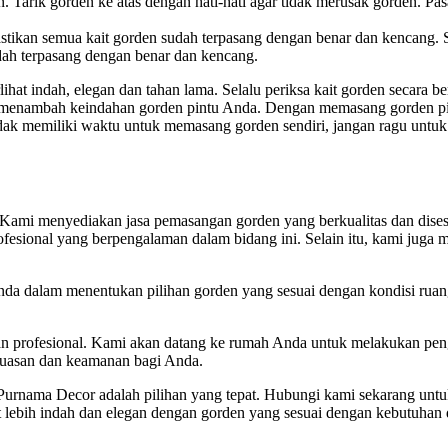
en. Tarik gorden ke atas dengan hati-hati agar tidak merusak gorden. P
pastikan semua kait gorden sudah terpasang dengan benar dan kencang. S
udah terpasang dengan benar dan kencang.
hat indah, elegan dan tahan lama. Selalu periksa kait gorden secara b
k menambah keindahan gorden pintu Anda. Dengan memasang gorden pi
idak memiliki waktu untuk memasang gorden sendiri, jangan ragu unt
. Kami menyediakan jasa pemasangan gorden yang berkualitas dan dis
ofesional yang berpengalaman dalam bidang ini. Selain itu, kami jug
nda dalam menentukan pilihan gorden yang sesuai dengan kondisi ru
 profesional. Kami akan datang ke rumah Anda untuk melakukan pen
puasan dan keamanan bagi Anda.
 Purnama Decor adalah pilihan yang tepat. Hubungi kami sekarang unt
lebih indah dan elegan dengan gorden yang sesuai dengan kebutuhan 