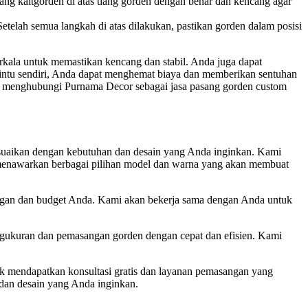
asang kaitgorden di atas tiang gorden dengan benar dan kencang agar
etelah semua langkah di atas dilakukan, pastikan gorden dalam posisi
erkala untuk memastikan kencang dan stabil. Anda juga dapat
ntu sendiri, Anda dapat menghemat biaya dan memberikan sentuhan
uk menghubungi Purnama Decor sebagai jasa pasang gorden custom
esuaikan dengan kebutuhan dan desain yang Anda inginkan. Kami
a menawarkan berbagai pilihan model dan warna yang akan membuat
angan dan budget Anda. Kami akan bekerja sama dengan Anda untuk
gukuran dan pemasangan gorden dengan cepat dan efisien. Kami
uk mendapatkan konsultasi gratis dan layanan pemasangan yang
dan desain yang Anda inginkan.