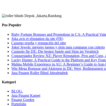
Pos Populer
Ruby Fortune Bonuses and Promotions in CA: A Practical Va
Joka avis et réputation du site (FR)
Casumo reseña y reputación del sitio
Joker Jewels: mejores juegos y slots para comparar con criterio
Casinolo für DE: Die besten Spiele und Slots im Vergleich
Conquestador Review NZ: Player Reputation, Pros and Cons
Lucky Hunter: A Practical Guide to the Platform and Key Feat
Malina Mobile Experience in AU: A Beginner’s Guide to App-F
Win Mega Bonusse und Aktionen in DE: Wert, Bedingungen un
Jasa Pasang Roller Blind Jabodetabek
Kategori
BLOG.
Jasa Pasang Karpet
Pasang Gorden
Portofolio