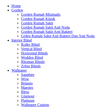
Home
Gorden
Gorden Rumah Minimalis
Gorden Rumah Klasik
Gorden Rumah Sakit
Gorden Rumah Sakit Anti Noda
Gorden Rumah Sakit Anti Bakteri
Grden Rumah Sakit Anti Bakteri Dan Anti Noda
Interior Blind
Roller Blind
Vertical Blind
Horizontal Blinds
Wodden Blind
Rhoman Blinds
Zebra Blinds
Wallpaper
Sapphire
Wow
Belagio
Maestro
Bless
Glamour
Platinum
Wallpaper Custom