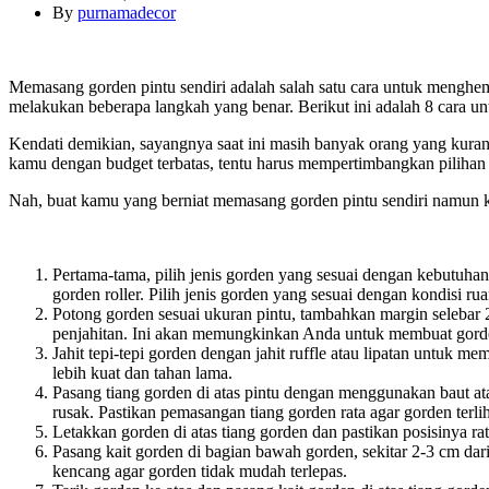
By
purnamadecor
Memasang gorden pintu sendiri adalah salah satu cara untuk menghe
melakukan beberapa langkah yang benar. Berikut ini adalah 8 cara u
Kendati demikian, sayangnya saat ini masih banyak orang yang kur
kamu dengan budget terbatas, tentu harus mempertimbangkan piliha
Nah, buat kamu yang berniat memasang gorden pintu sendiri namun k
Pertama-tama, pilih jenis gorden yang sesuai dengan kebutuhan 
gorden roller. Pilih jenis gorden yang sesuai dengan kondisi 
Potong gorden sesuai ukuran pintu, tambahkan margin selebar
penjahitan. Ini akan memungkinkan Anda untuk membuat gorde
Jahit tepi-tepi gorden dengan jahit ruffle atau lipatan untuk m
lebih kuat dan tahan lama.
Pasang tiang gorden di atas pintu dengan menggunakan baut ata
rusak. Pastikan pemasangan tiang gorden rata agar gorden terliha
Letakkan gorden di atas tiang gorden dan pastikan posisinya rat
Pasang kait gorden di bagian bawah gorden, sekitar 2-3 cm dar
kencang agar gorden tidak mudah terlepas.