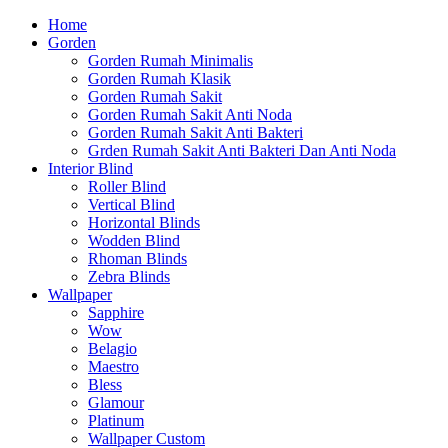
Home
Gorden
Gorden Rumah Minimalis
Gorden Rumah Klasik
Gorden Rumah Sakit
Gorden Rumah Sakit Anti Noda
Gorden Rumah Sakit Anti Bakteri
Grden Rumah Sakit Anti Bakteri Dan Anti Noda
Interior Blind
Roller Blind
Vertical Blind
Horizontal Blinds
Wodden Blind
Rhoman Blinds
Zebra Blinds
Wallpaper
Sapphire
Wow
Belagio
Maestro
Bless
Glamour
Platinum
Wallpaper Custom