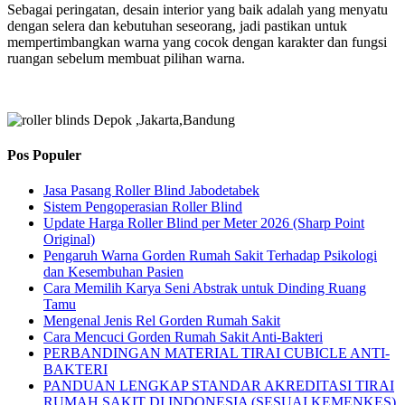
Sebagai peringatan, desain interior yang baik adalah yang menyatu
dengan selera dan kebutuhan seseorang, jadi pastikan untuk
mempertimbangkan warna yang cocok dengan karakter dan fungsi
ruangan sebelum membuat pilihan warna.
Pos Populer
Jasa Pasang Roller Blind Jabodetabek
Sistem Pengoperasian Roller Blind
Update Harga Roller Blind per Meter 2026 (Sharp Point
Original)
Pengaruh Warna Gorden Rumah Sakit Terhadap Psikologi
dan Kesembuhan Pasien
Cara Memilih Karya Seni Abstrak untuk Dinding Ruang
Tamu
Mengenal Jenis Rel Gorden Rumah Sakit
Cara Mencuci Gorden Rumah Sakit Anti-Bakteri
PERBANDINGAN MATERIAL TIRAI CUBICLE ANTI-
BAKTERI
PANDUAN LENGKAP STANDAR AKREDITASI TIRAI
RUMAH SAKIT DI INDONESIA (SESUAI KEMENKES)