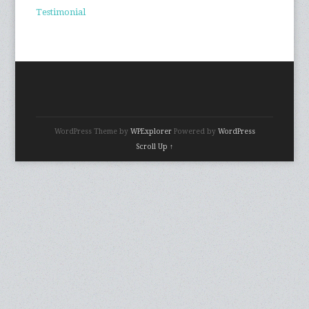
Testimonial
WordPress Theme by
WPExplorer
Powered by
WordPress
Scroll Up ↑