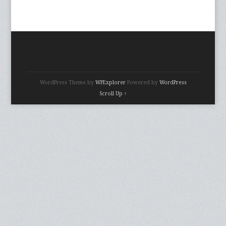
WordPress Theme by
WPExplorer
Powered by
WordPress
Scroll Up ↑