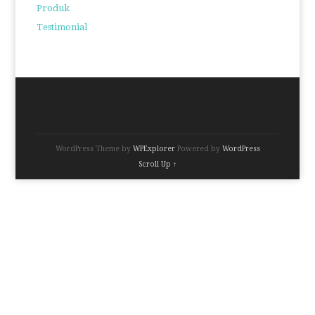
Lucky Hunter: A Practical Guide to the Platform and Key
Features
Malina Mobile Experience in AU: A Beginner’s Guide to
App-Free Play, Payments, and Practical Value
Win Mega Bonusse und Aktionen in DE: Wert,
Bedingungen und Fallstricke
Jasa Pasang Roller Blind Jabodetabek
KATEGORI
BLOG.
Jasa Pasang Karpet
Pasang Gorden
Portofolio
Produk
Testimonial