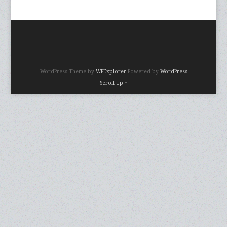
PANDUAN LENGKAP STANDAR AKREDITASI TIRAI
RUMAH SAKIT DI INDONESIA (SESUAI KEMENKES)
KONTRAKTOR JASA PASANG GORDEN RUMAH SAKIT
DI JAKARTA: SPESIALIS TIRAI MEDIS ANTI-BAKTERI
KATEGORI
BLOG.
Jasa Pasang Karpet
Pasang Gorden
Portofolio
Produk
Testimonial