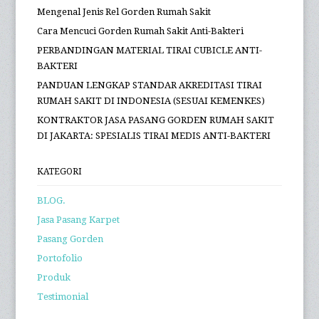
POS POPULER
Jasa Pasang Roller Blind Jabodetabek
Sistem Pengoperasian Roller Blind
Update Harga Roller Blind per Meter 2026 (Sharp Point
Original)
Pengaruh Warna Gorden Rumah Sakit Terhadap
Psikologi dan Kesembuhan Pasien
Cara Memilih Karya Seni Abstrak untuk Dinding Ruang
Tamu
Mengenal Jenis Rel Gorden Rumah Sakit
Cara Mencuci Gorden Rumah Sakit Anti-Bakteri
PERBANDINGAN MATERIAL TIRAI CUBICLE ANTI-
BAKTERI