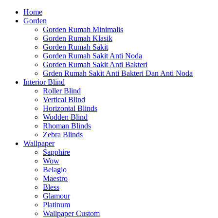
Home
Gorden
Gorden Rumah Minimalis
Gorden Rumah Klasik
Gorden Rumah Sakit
Gorden Rumah Sakit Anti Noda
Gorden Rumah Sakit Anti Bakteri
Grden Rumah Sakit Anti Bakteri Dan Anti Noda
Interior Blind
Roller Blind
Vertical Blind
Horizontal Blinds
Wodden Blind
Rhoman Blinds
Zebra Blinds
Wallpaper
Sapphire
Wow
Belagio
Maestro
Bless
Glamour
Platinum
Wallpaper Custom