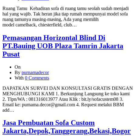
Ruang Tamu Kehadiran sofa di ruang tamu seolah sudah menjadi
hal yang wajib. Tak heran jika tiap rumah mempunyai model sofa
ruang tamunya masing-masing, Ada yang memilih
model camelback, chiesterfield, club…
Pemasangan Horizontal Blind Di
PT.Bauing UOB Plaza Tamrin Jakarta
Pusat
On
By
purnamadecor
With
0 Comments
DAPATKAN SURVEI DAN KONSULTASI GRATIS DENGAN
MENGHUBUNGI KAMI 1. Berkunjung Langsung ke toko kami
2. Tlpn/WA : 081316013977 Atau Klik : bit.ly/sofacustem08 3.
Email ke: purnama.decor@gmail.com 4. Request melalui BBM
add…
Jasa Pembuatan Sofa Custom
Jakarta,Depok,Tanggerang,Bekasi,Bogor