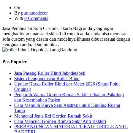
On
By
purnamadecor
With
0 Comments
Jasa Pembuatan Sofa Custom Jakarta Bagi anda yang ingin
menghadirkan nuansa eksklusif di rumah anda, anda bisa memesan
sofa custom yang desain dan modelnya khusus dibuat sesuai dengan
keinginan anda. Dan untuk…
Pos Populer
Jasa Pasang Roller Blind Jabodetabek
Sistem Pengoperasian Roller Blind
Update Harga Roller Blind per Meter 2026 (Sharp Point
Original)
Pengaruh Warna Gorden Rumah Sakit Terhadap Psikologi
dan Kesembuhan Pasien
Cara Memilih Karya Seni Abstrak untuk Dinding Ruang
Tamu
Mengenal Jenis Rel Gorden Rumah Sakit
Cara Mencuci Gorden Rumah Sakit Anti-Bakteri
PERBANDINGAN MATERIAL TIRAI CUBICLE ANTI-
BAKTERI