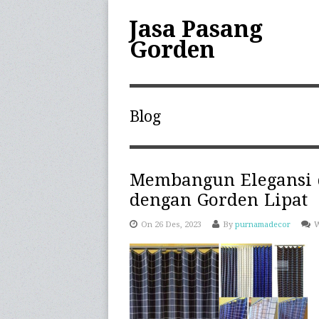
Jasa Pasang
Gorden
Blog
Membangun Elegansi
dengan Gorden Lipat
On 26 Des, 2023
By
purnamadecor