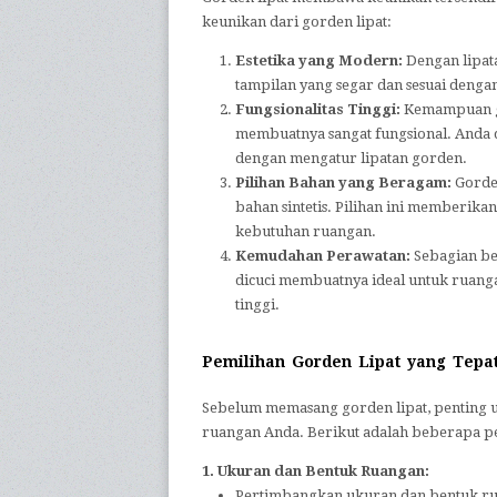
keunikan dari gorden lipat:
Estetika yang Modern:
Dengan lipat
tampilan yang segar dan sesuai denga
Fungsionalitas Tinggi:
Kemampuan go
membuatnya sangat fungsional. Anda 
dengan mengatur lipatan gorden.
Pilihan Bahan yang Beragam:
Gorden
bahan sintetis. Pilihan ini memberika
kebutuhan ruangan.
Kemudahan Perawatan:
Sebagian be
dicuci membuatnya ideal untuk ruanga
tinggi.
Pemilihan Gorden Lipat yang Tepa
Sebelum memasang gorden lipat, penting 
ruangan Anda. Berikut adalah beberapa p
1. Ukuran dan Bentuk Ruangan:
Pertimbangkan ukuran dan bentuk ruan