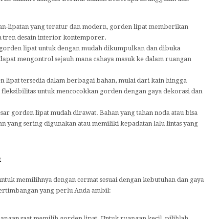
an-lipatan yang teratur dan modern, gorden lipat memberikan
n tren desain interior kontemporer.
rden lipat untuk dengan mudah dikumpulkan dan dibuka
dapat mengontrol sejauh mana cahaya masuk ke dalam ruangan
 lipat tersedia dalam berbagai bahan, mulai dari kain hingga
n fleksibilitas untuk mencocokkan gorden dengan gaya dekorasi dan
sar gorden lipat mudah dirawat. Bahan yang tahan noda atau bisa
n yang sering digunakan atau memiliki kepadatan lalu lintas yang
t
untuk memilihnya dengan cermat sesuai dengan kebutuhan dan gaya
ertimbangan yang perlu Anda ambil:
gan saat memilih gorden lipat. Untuk ruangan kecil, pilihlah