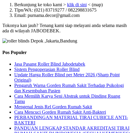
Berkunjung ke toko kami >
klik di sini
< (map)
Tlpn/WA: (021) 83719277 / 082298831675
Email: purnama.decor@gmail.com
Tokonya kan jauh? Tenang kami siap melayani anda selama masih
ada di wilayah JABODEBEK.
Pos Populer
Jasa Pasang Roller Blind Jabodetabek
Sistem Pengoperasian Roller Blind
Update Harga Roller Blind per Meter 2026 (Sharp Point
Original)
Pengaruh Warna Gorden Rumah Sakit Terhadap Psikologi
dan Kesembuhan Pasien
Cara Memilih Karya Seni Abstrak untuk Dinding Ruang
Tamu
Mengenal Jenis Rel Gorden Rumah Sakit
Cara Mencuci Gorden Rumah Sakit Anti-Bakteri
PERBANDINGAN MATERIAL TIRAI CUBICLE ANTI-
BAKTERI
PANDUAN LENGKAP STANDAR AKREDITASI TIRAI