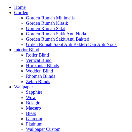
Home
Gorden
Gorden Rumah Minimalis
Gorden Rumah Klasik
Gorden Rumah Sakit
Gorden Rumah Sakit Anti Noda
Gorden Rumah Sakit Anti Bakteri
Grden Rumah Sakit Anti Bakteri Dan Anti Noda
Interior Blind
Roller Blind
Vertical Blind
Horizontal Blinds
Wodden Blind
Rhoman Blinds
Zebra Blinds
Wallpaper
Sapphire
Wow
Belagio
Maestro
Bless
Glamour
Platinum
Wallpaper Custom